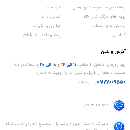
راهنما خرید ، پرداخت و ارسال
درباره ما
رویه های بازگرداندن کالا
تماس با ما
پرسش های متداول
قوانین و مقررات
گارانتی
پیشنهادات و انتقادات
آدرس و تلفن
بجز روزهای تعطیل ازساعت
11
الی 14
و
18 الی 20
پاسخگوی شما
هستیم ، لطفا از طریق واتس آپ یا روبیکا به شماره
09177009550
پیام دهید
07733127355
بندر گناوه نبش چهاراه پاسداران مجتمع تجاری آفتاب طبقه