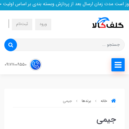
 است.مدت زمان ارسال بعد از پردازش وبسته بندی بر اساس اولیت خ
ورود
ثبت‌نام
09177009550
خانه
برندها
جیمی
جیمی