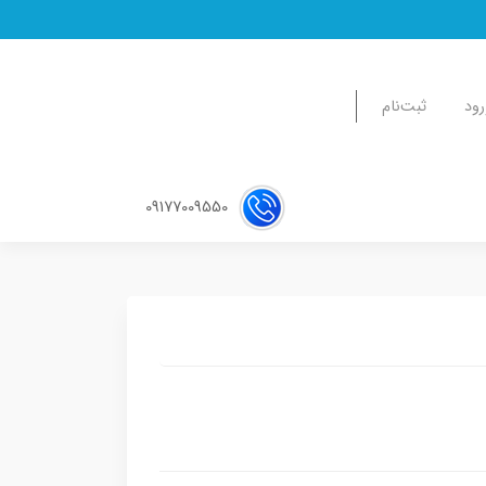
رود
ثبت‌نام
09177009550