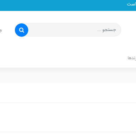
و
ندها