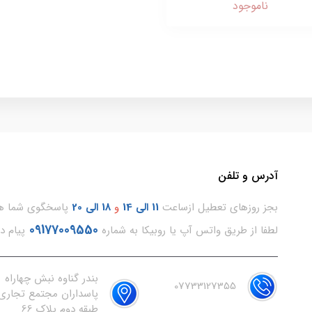
ناموجود
آدرس و تلفن
بجز روزهای تعطیل ازساعت
11
الی 14
و
18 الی 20
پاسخگوی شما هس
09177009550
لطفا از طریق واتس آپ یا روبیکا به شماره
پیام د
بندر گناوه نبش چهاراه
07733127355
پاسداران مجتمع تجاری 
طبقه دوم پلاک 66