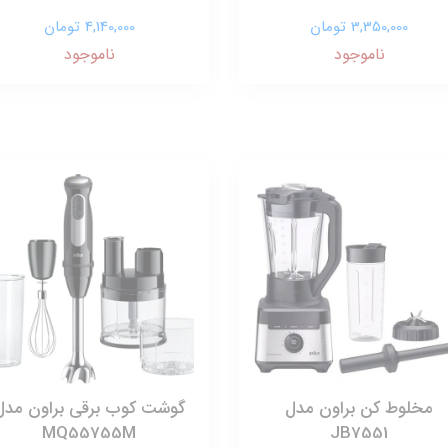
3,350,000 تومان
4,140,000 تومان
ناموجود
ناموجود
مخلوط کن براون مدل
گوشت‌ کوب برقی براون مدل
MQ55755M
JB7551