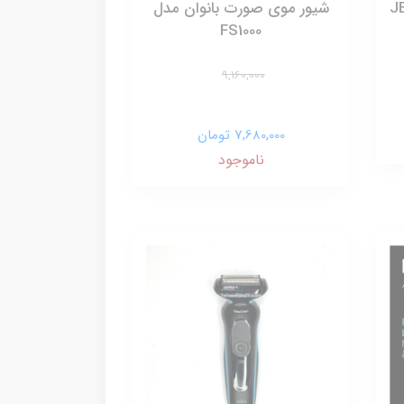
شیور موی صورت بانوان مدل
FS1000
9,160,000
7,680,000 تومان
ناموجود