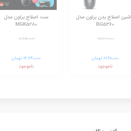
شین اصلاح بدن براون مدل
ست اصلاح براون مدل
MGK5280
BG5360
18,450,000
25,610,000
21,910,000 تومان
14,740,000 تومان
ناموجود
ناموجود