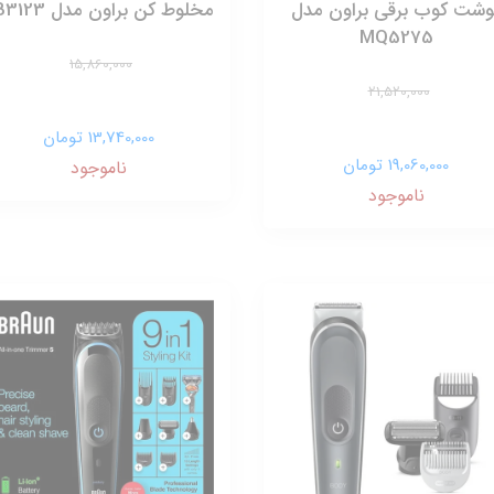
وشت کوب برقی براون مدل
مخلوط کن براون مدل JB3123
MQ5275
15,860,000
21,520,000
13,740,000 تومان
19,060,000 تومان
ناموجود
ناموجود