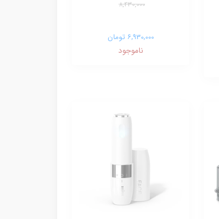
8,430,000
6,930,000 تومان
ناموجود