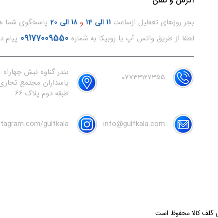
آدرس و تلفن
بجز روزهای تعطیل ازساعت
11
الی 14
و
18 الی 20
پاسخگوی شما هس
09177009550
لطفا از طریق واتس آپ یا روبیکا به شماره
پیام د
بندر گناوه نبش چهاراه
07733127355
پاسداران مجتمع تجاری 
طبقه دوم پلاک 66
nstagram.com/gulfkala
info@gulfkala.com
ی گلف کالا محفوظ است