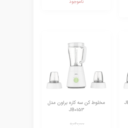
ناموجود
مخلوط کن سه کاره براون مدل
JB0153
8,040,000