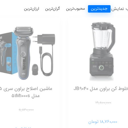
 نمایش:
جدیدترین
محبوب‌ترین
گران‌ترین
ارزان‌ترین
وط کن براون مدل JB9040
ماشین اصلاح بر
مدل 51M1000s
19,800,000
8,820,000
18,760,000 تومان