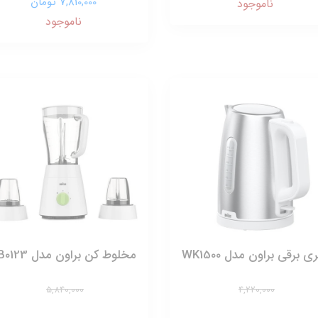
7,810,000 تومان
ناموجود
ناموجود
ی برقی براون مدل WK1500
مخلوط کن براون مدل JB0123
5,840,000
4,220,000