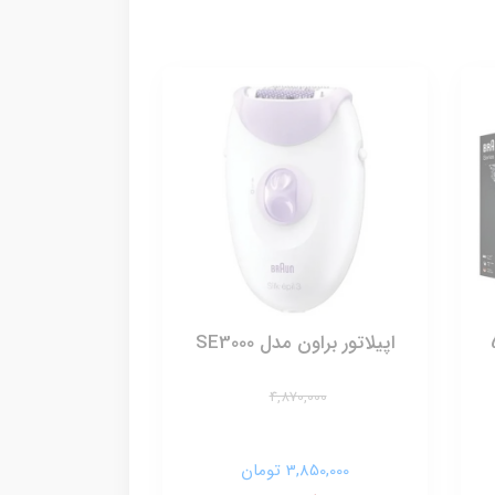
اون سری 5
اپیلاتور براون مدل SE3000
4,870,000
3,850,000 تومان