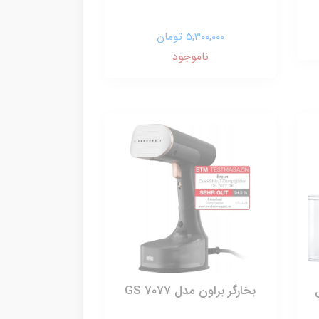
5,300,000 تومان
ناموجود
بخارگر براون مدل GS 7077