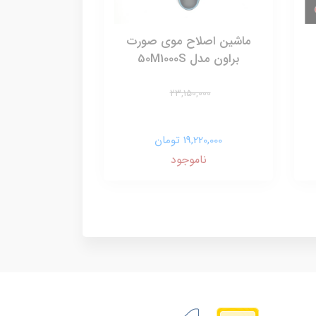
ماشین اصلاح موی صورت
براون مدل 50M1000S
23,150,000
19,220,000 تومان
ناموجود