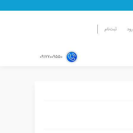
رود
ثبت‌نام
09177009550