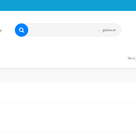
و
ندها