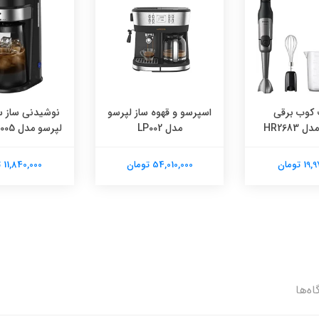
کوب برقی
اسپرسو و قهوه ساز لپرسو
نوشیدنی ساز س
HR2683
مدل LP002
لپرسو مدل LPCFFM0005
 تومان
54,010,000 تومان
11,840,000 تومان
اه‌ها