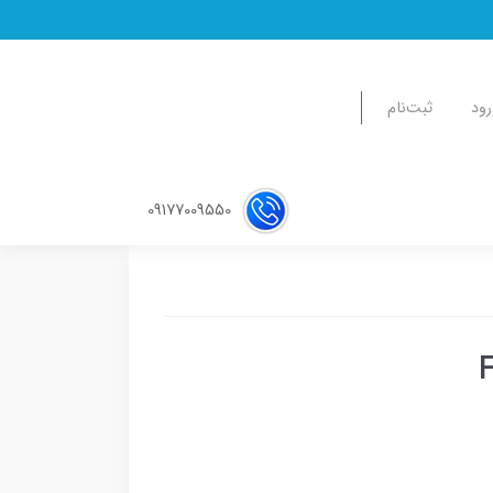
رود
ثبت‌نام
09177009550