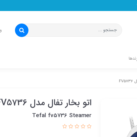
و
ندها
FV5
اتو بخار تفال مدل FV5736
Tefal fv5736 Steamer