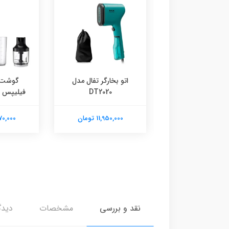
ر شوی و تی کش
اتو بخارگر تفال مدل
گوشت 
یسل مدل 2781
DT2020
فیلیپس مدل 
31,030,0 تومان
11,950,000 تومان
19,970,000
نقد و بررسی
مشخصات
دیدگ