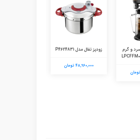
رد و گرم
زودپز تفال مدل P4624831
زودپز تفال مدل P4620768
48,960,000 تومان
22,560,000 تومان