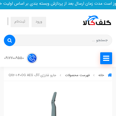
ست.مدت زمان ارسال بعد از پردازش وبسته بندی بر اساس اولیت خری
ورود
ثبت‌نام
09177009550
خانه
فهرست محصولات
جارو شارژی آاگ QX6-1-40OG AEG