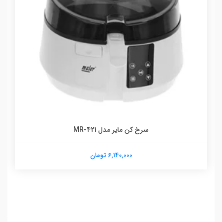
سرخ کن مایر مدل MR-421
6,140,000 تومان