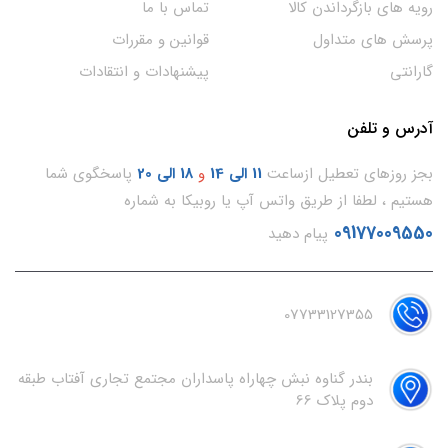
رویه های بازگرداندن کالا
تماس با ما
پرسش های متداول
قوانین و مقررات
گارانتی
پیشنهادات و انتقادات
آدرس و تلفن
بجز روزهای تعطیل ازساعت
11
الی 14
و
18 الی 20
پاسخگوی شما
هستیم ، لطفا از طریق واتس آپ یا روبیکا به شماره
09177009550
پیام دهید
07733127355
بندر گناوه نبش چهاراه پاسداران مجتمع تجاری آفتاب طبقه
دوم پلاک 66