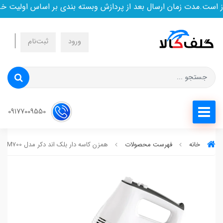
ست.مدت زمان ارسال بعد از پردازش وبسته بندی بر اساس اولیت خری
ورود
ثبت‌نام
09177009550
خانه
فهرست محصولات
همزن کاسه دار بلک اند دکر مدل M700