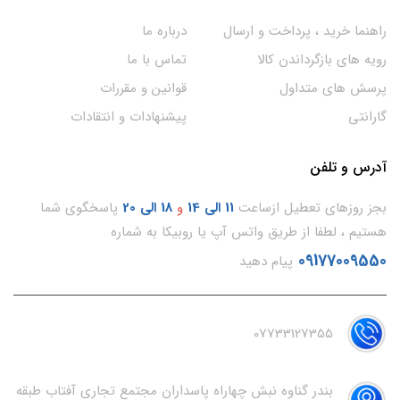
راهنما خرید ، پرداخت و ارسال
درباره ما
رویه های بازگرداندن کالا
تماس با ما
پرسش های متداول
قوانین و مقررات
گارانتی
پیشنهادات و انتقادات
آدرس و تلفن
بجز روزهای تعطیل ازساعت
11
الی 14
و
18 الی 20
پاسخگوی شما
هستیم ، لطفا از طریق واتس آپ یا روبیکا به شماره
09177009550
پیام دهید
07733127355
بندر گناوه نبش چهاراه پاسداران مجتمع تجاری آفتاب طبقه