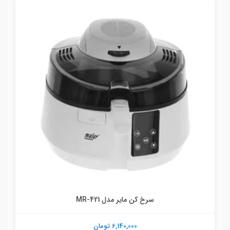
سرخ کن مایر مدل MR-421
6,140,000 تومان