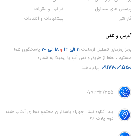
پرسش های متداول
قوانین و مقررات
گارانتی
پیشنهادات و انتقادات
آدرس و تلفن
بجز روزهای تعطیل ازساعت
11
الی 14
و
18 الی 20
پاسخگوی شما
هستیم ، لطفا از طریق واتس آپ یا روبیکا به شماره
09177009550
پیام دهید
07733127355
بندر گناوه نبش چهاراه پاسداران مجتمع تجاری آفتاب طبقه
دوم پلاک 66