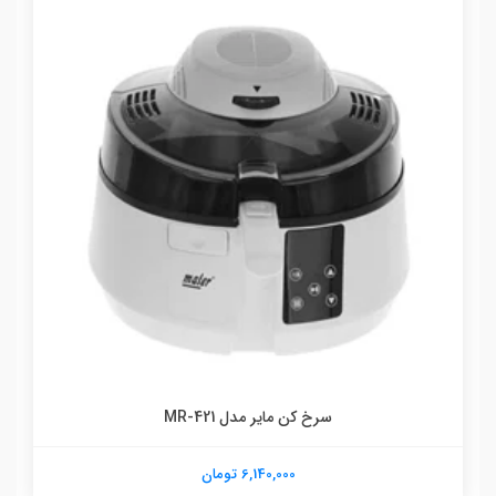
سرخ کن مایر مدل MR-421
6,140,000 تومان