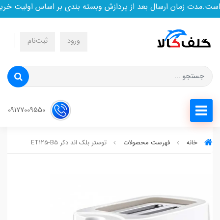
.مدت زمان ارسال بعد از پردازش وبسته بندی بر اساس اولیت خرید 
ورود
ثبت‌نام
09177009550
خانه
فهرست محصولات
توستر بلک اند دکر ET125-B5