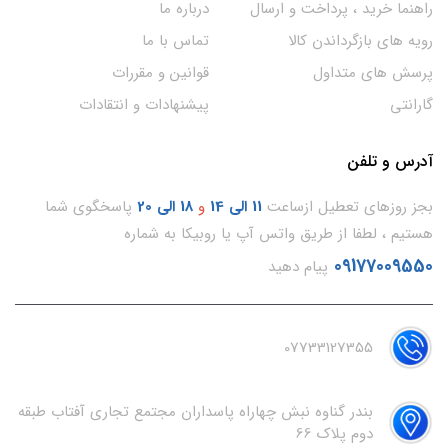
راهنما خرید ، پرداخت و ارسال
درباره ما
رویه های بازگرداندن کالا
تماس با ما
پرسش های متداول
قوانین و مقررات
گارانتی
پیشنهادات و انتقادات
آدرس و تلفن
بجز روزهای تعطیل ازساعت
11
الی 14
و
18 الی 20
پاسخگوی شما
هستیم ، لطفا از طریق واتس آپ یا روبیکا به شماره
09177009550
پیام دهید
07733127355
بندر گناوه نبش چهاراه پاسداران مجتمع تجاری آفتاب طبقه
دوم پلاک 66