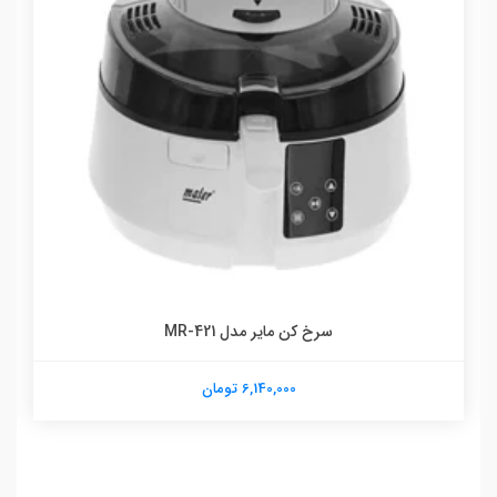
سرخ کن مایر مدل MR-421
6,140,000 تومان