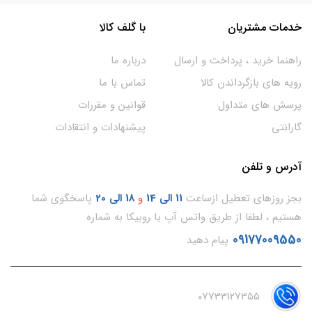
خدمات مشتریان
با گلف کالا
راهنما خرید ، پرداخت و ارسال
درباره ما
رویه های بازگرداندن کالا
تماس با ما
پرسش های متداول
قوانین و مقررات
گارانتی
پیشنهادات و انتقادات
آدرس و تلفن
بجز روزهای تعطیل ازساعت
11
الی 14
و
18 الی 20
پاسخگوی شما
هستیم ، لطفا از طریق واتس آپ یا روبیکا به شماره
09177009550
پیام دهید
07733127355