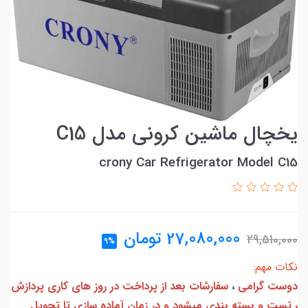
یخچال ماشین کرونی مدل C15
crony Car Refrigerator Model C15
27,080,000
تومان
29,510,000
9%
نکات مهم:
دوست گرامی
،
سفارشات بعد از پرداخت در روز های کاری پردازش
، تست و بسته بندی میشود و در زمان آماده سازی تا تحویل