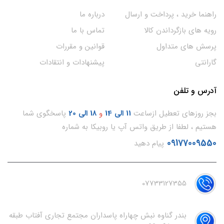
راهنما خرید ، پرداخت و ارسال
درباره ما
رویه های بازگرداندن کالا
تماس با ما
پرسش های متداول
قوانین و مقررات
گارانتی
پیشنهادات و انتقادات
آدرس و تلفن
بجز روزهای تعطیل ازساعت
11
الی 14
و
18 الی 20
پاسخگوی شما
هستیم ، لطفا از طریق واتس آپ یا روبیکا به شماره
09177009550
پیام دهید
07733127355
بندر گناوه نبش چهاراه پاسداران مجتمع تجاری آفتاب طبقه