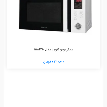
مایکروویو کنوود مدل mwl210
6,230,000 تومان