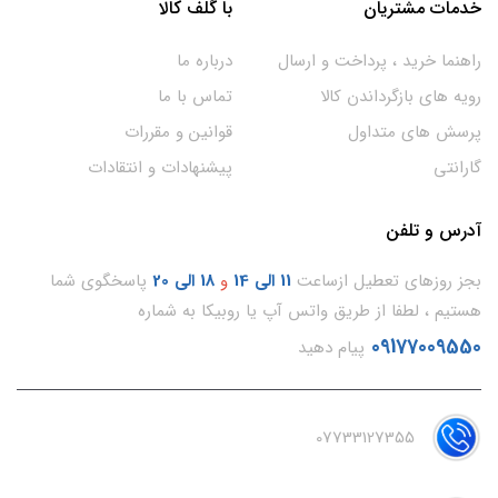
خدمات مشتریان
با گلف کالا
راهنما خرید ، پرداخت و ارسال
درباره ما
رویه های بازگرداندن کالا
تماس با ما
پرسش های متداول
قوانین و مقررات
گارانتی
پیشنهادات و انتقادات
آدرس و تلفن
بجز روزهای تعطیل ازساعت
11
الی 14
و
18 الی 20
پاسخگوی شما
هستیم ، لطفا از طریق واتس آپ یا روبیکا به شماره
09177009550
پیام دهید
07733127355