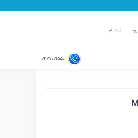
رود
ثبت‌نام
09177009550