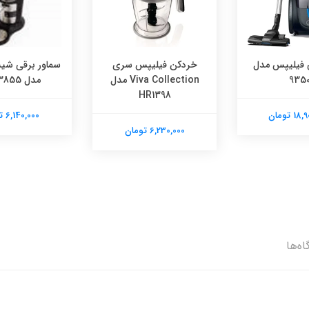
ی فیلیپس مدل
خردکن فیلیپس سری
سماور برقی شیش
935
Viva Collection مدل
مدل MR-3855
HR1398
 تومان
6,140,000 تومان
6,230,000 تومان
اه‌ها