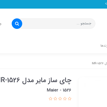
و
ندها
MR-
چای ساز مایر مدل MR-1526
Maier - 1526