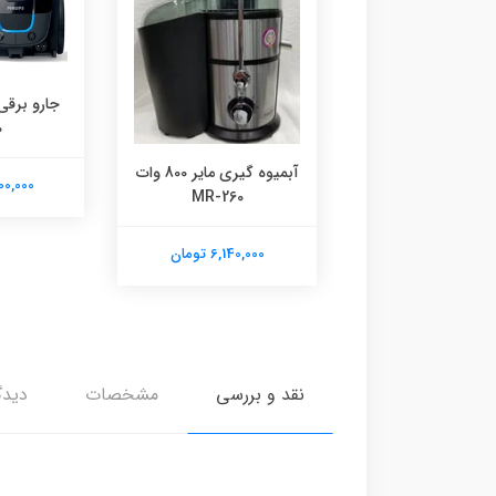
 نانو مایر مدل ۱۰۷۲
جارو برق
6,140,00 تومان
0
آبمیوه گیری مایر 800 وات
18,900,000
MR-260
6,140,000 تومان
نقد و بررسی
مشخصات
دیدگ