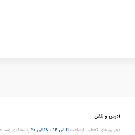
آدرس و تلفن
بجز روزهای تعطیل ازساعت
11
الی 14
و
18 الی 20
پاسخگوی شما هس