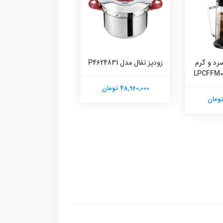
رد و گرم
زودپز تفال مدل P4624831
زودپز تفال مدل P4620768
48,960,000 تومان
22,560,000 تومان