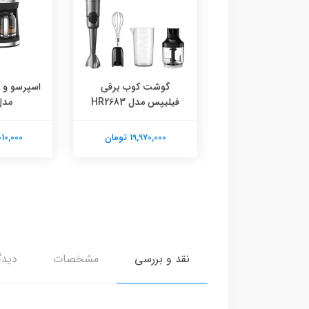
نینجا مدل BN650
گوشت کوب برقی
اسپرسو و ق
فیلیپس مدل HR2683
مدل 02
41,200,00 تومان
19,970,000 تومان
54,010,000
نقد و بررسی
مشخصات
دیدگ