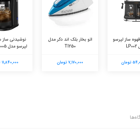
هوه ساز لپرسو
اتو بخار بلک اند دکر مدل
نوشیدنی ساز س
LP0
TI250
لپرسو مدل LPCFFM0005
 تومان
7,170,000 تومان
11,840,000 تومان
اه‌ها