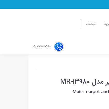
رود
ثبت‌نام
09177009550
MR-1398
Maier carpet and