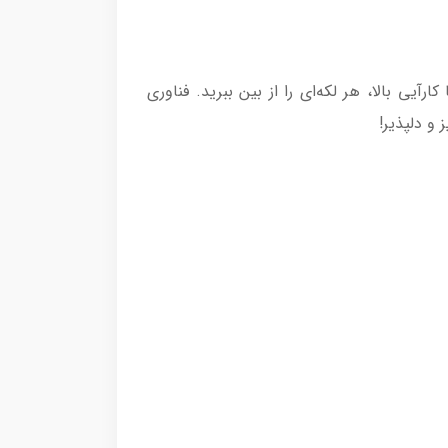
 نیست! با فرش شوی و مبل شوی مایر مدل MR-13980، به سرعت و با کارآیی بالا، هر لکه‌ای را از بین ببرید. فناوری
و دلپذیر!