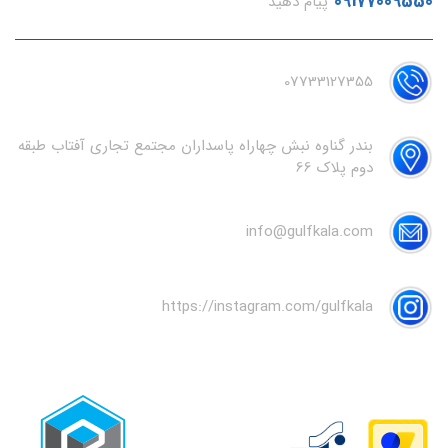
09177009550
پیام دهید
07733127355
بندر گناوه نبش چهاراه پاسداران مجتمع تجاری آفتاب طبقه
دوم پلاک 66
info@gulfkala.com
https://instagram.com/gulfkala