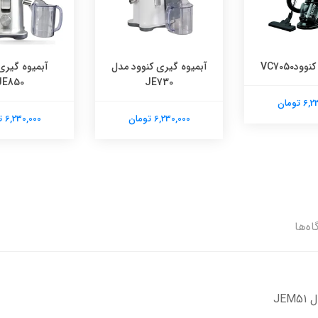
دVC7050
آبمیوه گیری کنوود مدل
آبمیوه گیری
JE850
JE730
 تومان
6,230,000 تومان
6,230,000 تومان
اه‌ها
JE