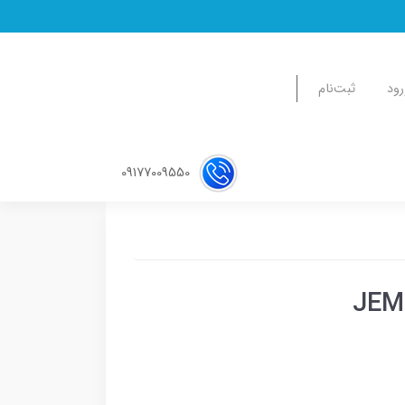
رود
ثبت‌نام
09177009550