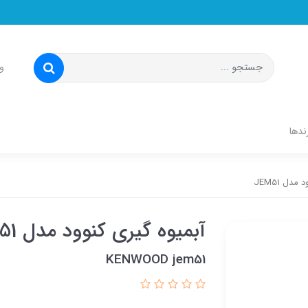
و
ندها
دل JEM51
آبمیوه گیری کنوود مدل JEM51
KENWOOD jem51