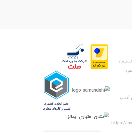
تیم ،
هید
آفتاب
https://i