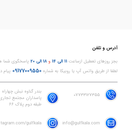
آدرس و تلفن
بجز روزهای تعطیل ازساعت
11
الی 14
و
18 الی 20
پاسخگوی شما هس
09177009550
لطفا از طریق واتس آپ یا روبیکا به شماره
پیام د
بندر گناوه نبش چهاراه
07733127355
پاسداران مجتمع تجاری 
طبقه دوم پلاک 66
nstagram.com/gulfkala
info@gulfkala.com