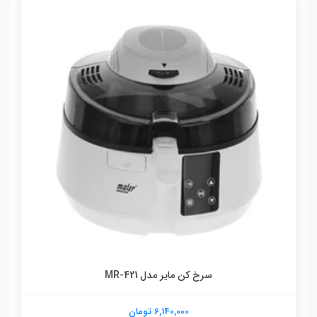
بخارگر مایر مدل 706
6,140,000 تومان