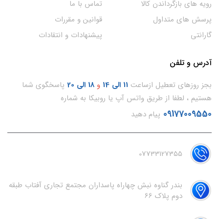
رویه های بازگرداندن کالا
تماس با ما
پرسش های متداول
قوانین و مقررات
گارانتی
پیشنهادات و انتقادات
آدرس و تلفن
بجز روزهای تعطیل ازساعت
11
الی 14
و
18 الی 20
پاسخگوی شما
هستیم ، لطفا از طریق واتس آپ یا روبیکا به شماره
09177009550
پیام دهید
07733127355
بندر گناوه نبش چهاراه پاسداران مجتمع تجاری آفتاب طبقه
دوم پلاک 66