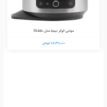
مولتی کوکر نینجا مدل OL550
106,310,000 تومان