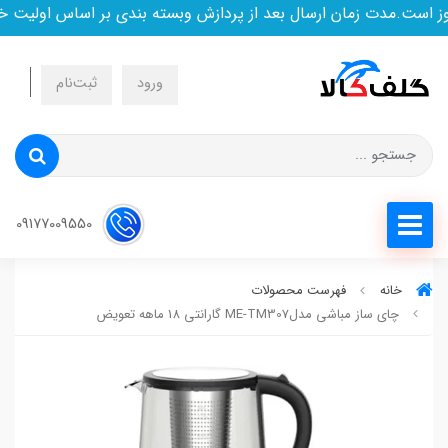
ست.مدت زمان ارسال بعد از پردازش وبسته بندی بر اساس اولیت خری
ورود
ثبت‌نام
09177009550
خانه
فهرست محصولات
چای ساز مباشی مدلME-TM307 گارانتی 18 ماهه تعویض