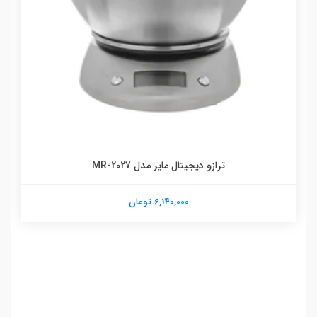
ترازو دیجیتال مایر مدل MR-2027
6,140,000 تومان