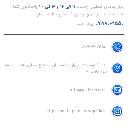
بجز روزهای تعطیل ازساعت
11
الی 14
و
18 الی 20
پاسخگوی شما
هستیم ، لطفا از طریق واتس آپ یا روبیکا به شماره
09177009550
پیام دهید
07733127355
بندر گناوه نبش چهاراه پاسداران مجتمع تجاری آفتاب طبقه
دوم پلاک 66
info@gulfkala.com
https://instagram.com/gulfkala