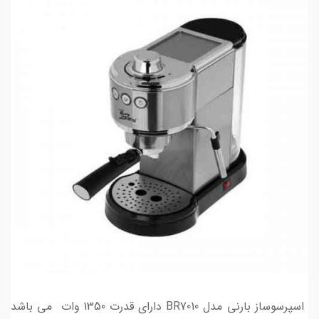
اسپرسوساز بارنی مدل BR7010 دارای قدرت 1350 وات می باشد