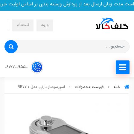
.مدت زمان ارسال بعد از پردازش وبسته بندی بر اساس اولیت خرید 
ورود
ثبت‌نام
09177009550
خانه
فهرست محصولات
اسپرسوساز بارنی مدل BR7010