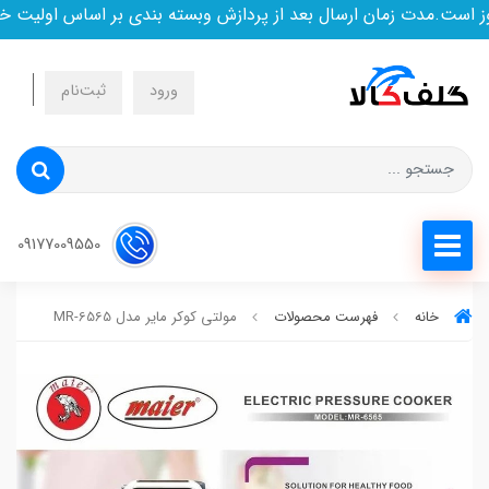
ست.مدت زمان ارسال بعد از پردازش وبسته بندی بر اساس اولیت خرید
ورود
ثبت‌نام
09177009550
خانه
فهرست محصولات
مولتی کوکر مایر مدل MR-6565