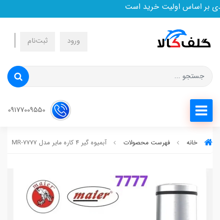
 بر اساس اولیت خرید است
ورود
ثبت‌نام
09177009550
خانه
فهرست محصولات
آبمیوه گیر 4 کاره مایر مدل MR-7777