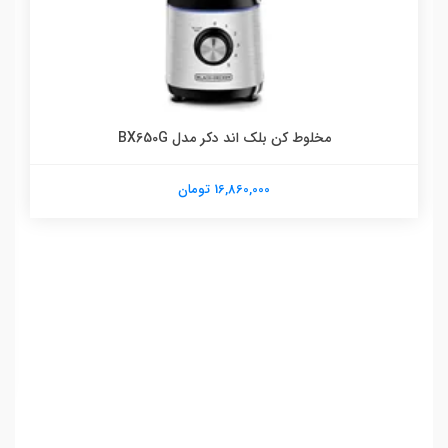
مخلوط کن بلک اند دکر مدل BX650G
16,860,000 تومان