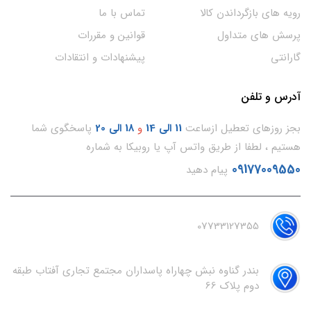
رویه های بازگرداندن کالا
تماس با ما
پرسش های متداول
قوانین و مقررات
گارانتی
پیشنهادات و انتقادات
آدرس و تلفن
بجز روزهای تعطیل ازساعت
11
الی 14
و
18 الی 20
پاسخگوی شما
هستیم ، لطفا از طریق واتس آپ یا روبیکا به شماره
09177009550
پیام دهید
07733127355
بندر گناوه نبش چهاراه پاسداران مجتمع تجاری آفتاب طبقه
دوم پلاک 66