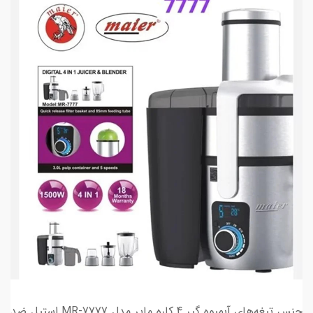
جنس تیغه‌های آبمیوه گیر 4 کاره مایر مدل MR-7777 استیل ضد