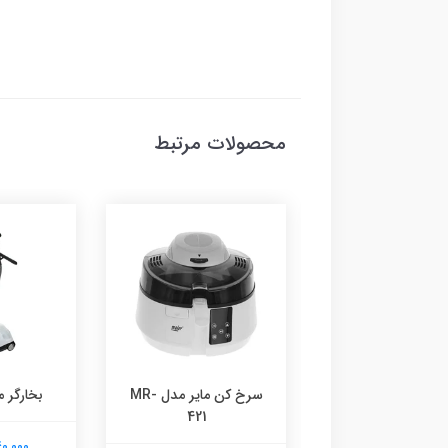
محصولات مرتبط
بخارشوی مایر مدل MR-
سرخ کن مایر مدل MR-
بخارگر ما
421
7790
6,140,000