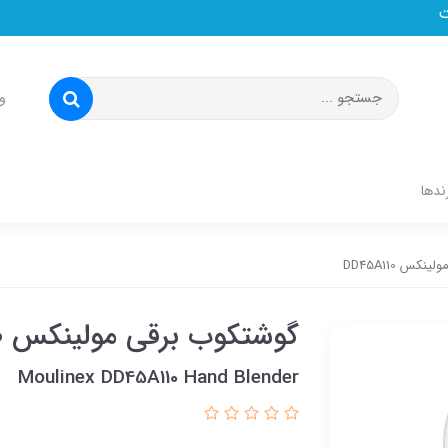
و
ندها
کس DD45A110
گوشتکوب برقی مولینکس DD45A110
Moulinex DD45A110 Hand Blender