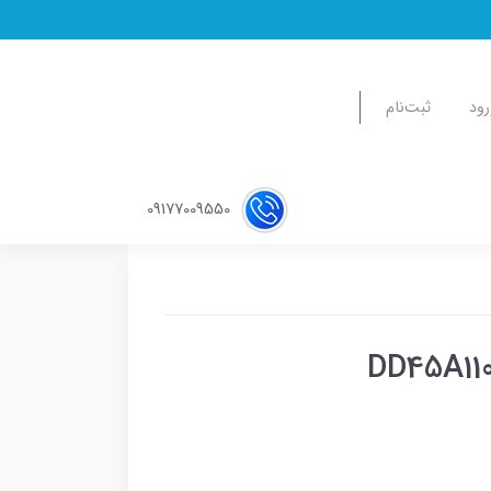
رود
ثبت‌نام
09177009550