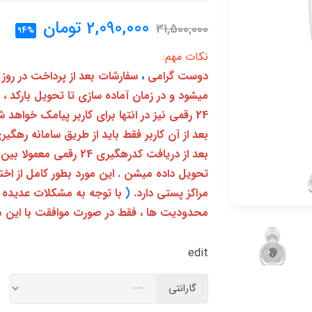
2,090,000
تومان
31,500,000
94%
نکات مهم:
دوست گرامی
،
سفارشات بعد از پرداخت در روز
میشود و در زمان آماده سازی تا تحویل بارکد ،
24 رقمی نیز در انتها برای کاربر پیامک خواهد شد
تحویل داده میشن . این مورد بطور کامل از ا
مراکز پستی دارد.
(
با توجه به مشکلات عدیده 
محدودیت ها ، فقط در صورت موافقت با این م
edit
گارانتی