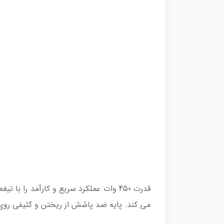
قدرت 450 وات عملکرد سریع و کارآمد را
می کند. پایه ضد پاشش از ریختن و کثیفی روی م