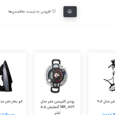
افزودن به لیست علاقمندی‌ها
یر مدل 706
زودپز کلیپسی مایر مدل
اتو بخار مایر مدل 1051
MR_1822 گنجایش ۵.۵
لیتر
 تومان
6,140,000 تومان