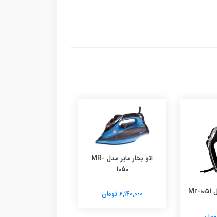
اتو بخار مایر مدل MR-
1050
Mr-
6,140,000 تومان
پارچه مایر مدل MR-18