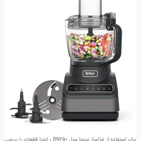
برای استفاده از غذاساز نینجا مدل BN650 ، ابتدا قطعات را بررسی