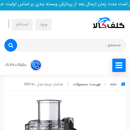
ت.مدت زمان ارسال بعد از پردازش وبسته بندی بر اساس اولیت خرید
ورود
ثبت‌نام
09177009550
خانه
فهرست محصولات
غذاساز نینجا مدل BN650