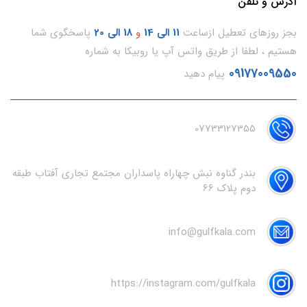
آدرس و تلفن
بجز روزهای تعطیل ازساعت
11
الی 14
و
18 الی 20
پاسخگوی شما
هستیم ، لطفا از طریق واتس آپ یا روبیکا به شماره
09177009550
پیام دهید
07733127355
بندر گناوه نبش چهاراه پاسداران مجتمع تجاری آفتاب طبقه
دوم پلاک 66
info@gulfkala.com
https://instagram.com/gulfkala