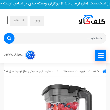
ت.مدت زمان ارسال بعد از پردازش وبسته بندی بر اساس اولیت خرید 
ورود
ثبت‌نام
09177009550
خانه
فهرست محصولات
مخلوط کن اسموتی ساز نینجا مدل tb301