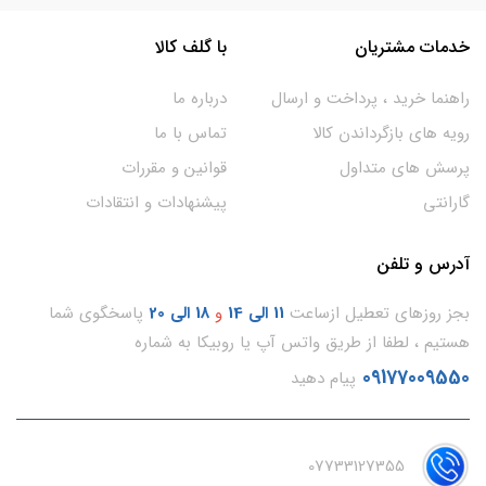
خدمات مشتریان
با گلف کالا
راهنما خرید ، پرداخت و ارسال
درباره ما
رویه های بازگرداندن کالا
تماس با ما
پرسش های متداول
قوانین و مقررات
گارانتی
پیشنهادات و انتقادات
آدرس و تلفن
بجز روزهای تعطیل ازساعت
11
الی 14
و
18 الی 20
پاسخگوی شما
هستیم ، لطفا از طریق واتس آپ یا روبیکا به شماره
09177009550
پیام دهید
07733127355