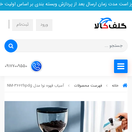
ست.مدت زمان ارسال بعد از پردازش وبسته بندی بر اساس اولیت خری
ورود
ثبت‌نام
09177009550
خانه
فهرست محصولات
آسیاب قهوه نوا مدل NM-3662hpdg