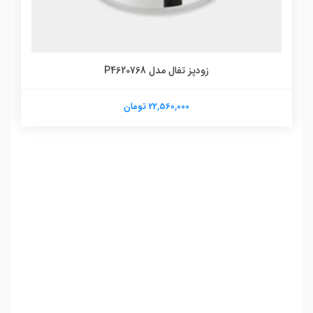
زودپز تفال مدل P4620768
22,560,000 تومان