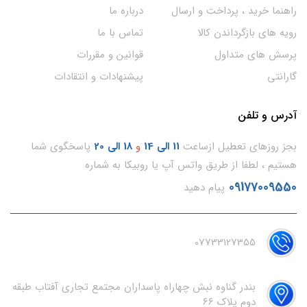
راهنما خرید ، پرداخت و ارسال
درباره ما
رویه های بازگرداندن کالا
تماس با ما
پرسش های متداول
قوانین و مقررات
گارانتی
پیشنهادات و انتقادات
آدرس و تلفن
بجز روزهای تعطیل ازساعت
11
الی 14
و
18 الی 20
پاسخگوی شما
هستیم ، لطفا از طریق واتس آپ یا روبیکا به شماره
09177009550
پیام دهید
07733127355
بندر گناوه نبش چهاراه پاسداران مجتمع تجاری آفتاب طبقه
دوم پلاک 66