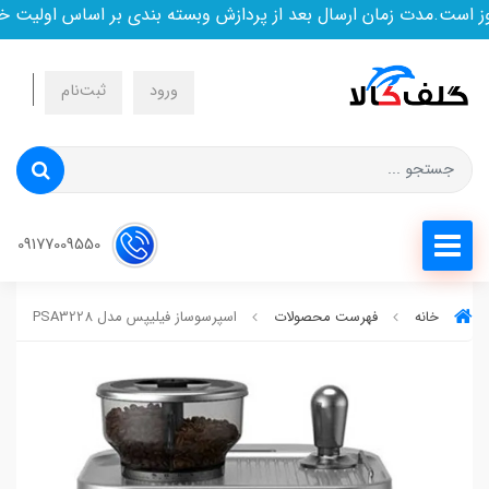
ست.مدت زمان ارسال بعد از پردازش وبسته بندی بر اساس اولیت خری
ورود
ثبت‌نام
09177009550
خانه
فهرست محصولات
اسپرسوساز فیلیپس مدل PSA3228