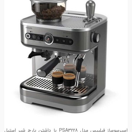
اسپرسوساز فیلیپس مدل PSA3228 با داشتن پارچ شیر استیل