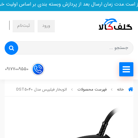
ت.مدت زمان ارسال بعد از پردازش وبسته بندی بر اساس اولیت خرید 
ورود
ثبت‌نام
09177009550
خانه
فهرست محصولات
اتوبخار فیلیپس مدل DST5040