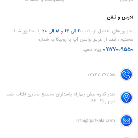
آدرس و تلفن
بجز روزهای تعطیل ازساعت
11
الی 14
و
18 الی 20
پاسخگوی شما
هستیم ، لطفا از طریق واتس آپ یا روبیکا به شماره
09177009550
پیام دهید
07733127355
بندر گناوه نبش چهاراه پاسداران مجتمع تجاری آفتاب طبقه
دوم پلاک 66
info@gulfkala.com