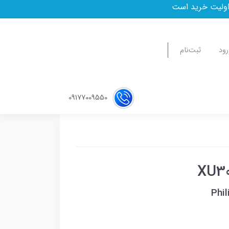
رود
ثبت‌نام
09177009550
Phi