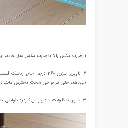
1. قدرت مکش بالا: با قدرت مکش فوق‌العاده، این دستگاه می‌تواند حتی با خاک‌های بزرگ و موهای حیوانات خانگی روبرو شود و آن‌ها را جمع‌آوری کند.
می‌دهد، حتی در نواحی سخت‌ دسترس مانند زی
3. باتری با ظرفیت بالا و زمان کارکرد طولانی: باتری قدرتمند با ظرفیت 4800 میلی‌آمپر ساعت، تا 200 دقیقه عملکرد پایدار را ارائه می‌دهد.