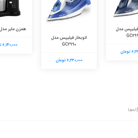
همزن مایر مدل MR-993
پلوپ
R-1369
 فیلیپس مدل
GC29
6,140,000 تومان
6,140,000 تومان
 تومان
اه‌ها