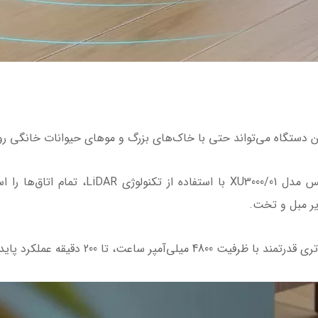
2. ناوبری لیزری 360 درجه: جارو رباتیک فیلیپس
ر مبل و تخت.