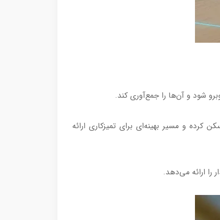
 مدل XU3000/01 با استفاده از تکنولوژی LiDAR، تمام اتاق‌ها را اسکن کرده و مسیر بهینه‌ای برای تمیزکاری ارائه