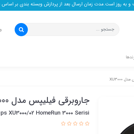
ن ارسال بعد از پردازش وبسته بندی بر اساس اولیت خرید است
و
ندها
ل XU3000
جاروبرقی فیلیپس مدل XU3000
lips XU3000/02 HomeRun 3000 Serisi