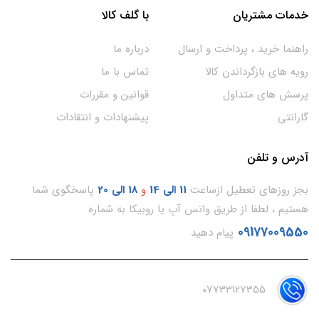
خدمات مشتریان
با گلف کالا
راهنما خرید ، پرداخت و ارسال
درباره ما
رویه های بازگرداندن کالا
تماس با ما
پرسش های متداول
قوانین و مقررات
گارانتی
پیشنهادات و انتقادات
آدرس و تلفن
بجز روزهای تعطیل ازساعت
11
الی 14
و
18 الی 20
پاسخگوی شما
هستیم ، لطفا از طریق واتس آپ یا روبیکا به شماره
09177009550
پیام دهید
07733127355