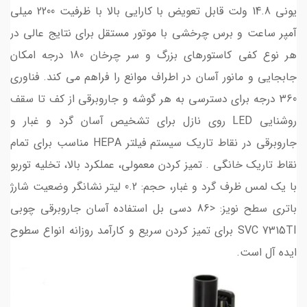
یونی 14.8 ولت قابل تعویض با کارایی بالا با ظرفیت 2200 میلی
آمپر ساعت و برس چرخشی با موتور مستقل برای نتایج عالی در
هر نوع کفی کاستورهای بزرگ و سر چرخان 180 درجه امکان
جابجایی و مانور آسان در اطراف موانع را فراهم می کند. فناوری
360 درجه برای دسترسی به هر گوشه و جاروبرقی از کف تا سقف
روشنایی LED روی نازل برای تشخیص آسان گرد و غبار و
جاروبرقی در نقاط تاریک سیستم فیلتر HEPA مناسب برای تمام
نقاط تاریک خانگی . تمیز کردن معمولی، عملکرد بالا، تخلیه توربو
با یک لمس ظرف گرد و غبار، حجم: 0.2 لیتر نشانگر وضعیت شارژ
باتری سطح نویز: <86 دسی بل استفاده آسان جاروبرقی چوبی
SVC 7315TI برای تمیز کردن سریع و کارآمد روزانه انواع سطوح
ایده آل است.