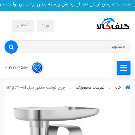
ت.مدت زمان ارسال بعد از پردازش وبسته بندی بر اساس اولیت خرید 
ورود
ثبت‌نام
09177009550
خانه
فهرست محصولات
چرخ گوشت سنکور مدل smg 6400sl