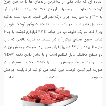
العاده ای که دارد یکی از بیشترین راندمان ها را در بین چرخ
گوشت ها دارد. توان مصرفی آن تنها 700 وات بوده. اما قدرت آن
به 2100 وات می رسد. برای درک بهتر این قدرت جالب است بدانیم
محصول قادر است در یک ساعت تا 130 کیلوگرم گوشت قرمز را
چرخ کند. در یک دقیقه نیز می تواند تا 2.2 کیلوگرم گوشت را چرخ
نماید. سطح صدای موتور آن نیز نسبت به قدرت بالایی که دارد
متوسط بوده و از 93 دسیبل فراتر نمی رود. سرعت چرخش نیز در
دو سطح مختلف قابل تنظیم است و با فشار دادن دکمه “slow”
می توانید سرعت چرخش موتور را کاهش دهید. همچنین در
صورت گیر کردن گوشت بین تیغه می توانید از قابلیت چرخش
معکوس استفاده نمایید.