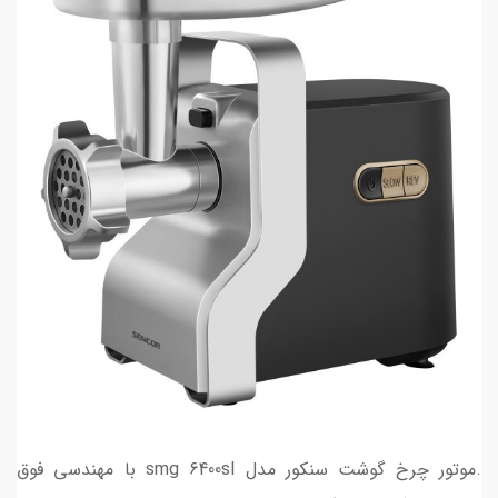
.موتور چرخ گوشت سنکور مدل smg 6400sl با مهندسی فوق