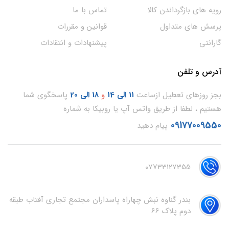
رویه های بازگرداندن کالا
تماس با ما
پرسش های متداول
قوانین و مقررات
گارانتی
پیشنهادات و انتقادات
آدرس و تلفن
بجز روزهای تعطیل ازساعت
11
الی 14
و
18 الی 20
پاسخگوی شما
هستیم ، لطفا از طریق واتس آپ یا روبیکا به شماره
09177009550
پیام دهید
07733127355
بندر گناوه نبش چهاراه پاسداران مجتمع تجاری آفتاب طبقه
دوم پلاک 66