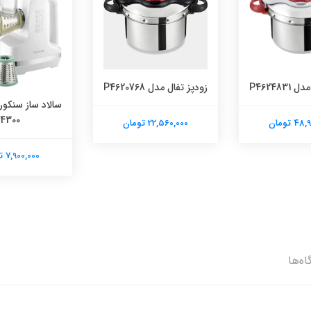
P462483
زودپز تفال مدل P4620768
4300
 تومان
22,560,000 تومان
7,900,000 تومان
اه‌ها