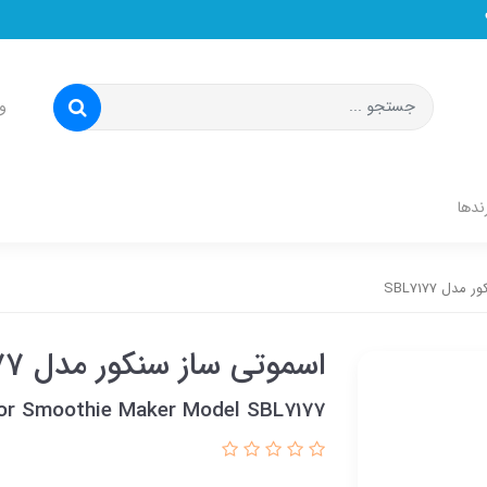
و
ندها
ل SBL7177
اسموتی ساز سنکور مدل SBL7177
or Smoothie Maker Model SBL7177