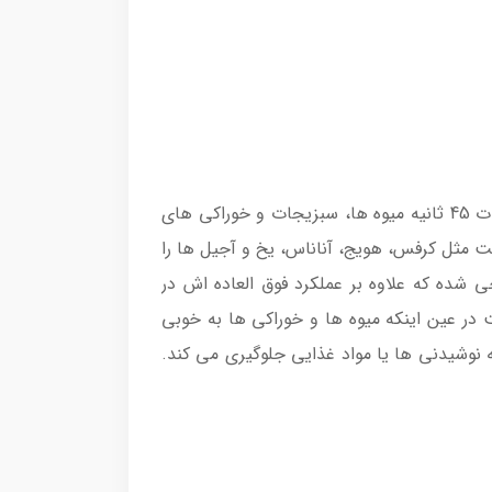
اسموتی ساز sencor SBL 7177 مجهز به 2 برنامه از پیش تعیین شده Soft و Hard می باشد. برنامه نرم soft به مدت 45 ثانیه میوه ها، سبزیجات و خوراکی های
بدیل می کند. برنامه سخت Hard نیز به مدت 60 ثانیه میوه های سخت مثل کرفس، هویج، آناناس، یخ و آجیل ها را
 باکیفیت این دستگاه از جنس استیل ضد زنگ با پوشش تیتانیوم به صورت 6 پره طراحی شده که علاوه بر عملکرد فوق العاده اش در
ت در عین اینکه میوه ها و خوراکی ها به خوبی
 نوشیدنی ها یا مواد غذایی جلوگیری می کند.