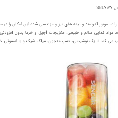
SBL
سموتی ساز سنکور مدل SBL 7177 با توان 800 وات، موتور قدرتمند و تیغه های تیز و مهندسی شده 
تازه، مواد غذایی سالم و طبیعی، مغزیجات آجیل و خرما بدون افزودنی
یب می کند تا یک نوشیدنی، دسر، معجون، میلک شیک و یا اسموتی خنک 