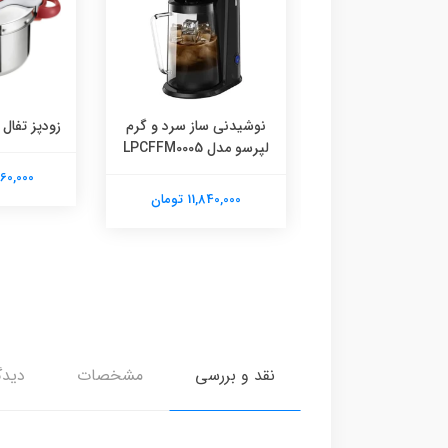
خار بلک اند دکر مدل
نوشیدنی ساز سرد و گرم
زودپز تفال مدل 1
TI250
لپرسو مدل LPCFFM0005
48,960,000
7,170,000 تومان
11,840,000 تومان
نقد و بررسی
مشخصات
دیدگ