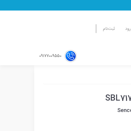
رود
ثبت‌نام
09177009550
Senc