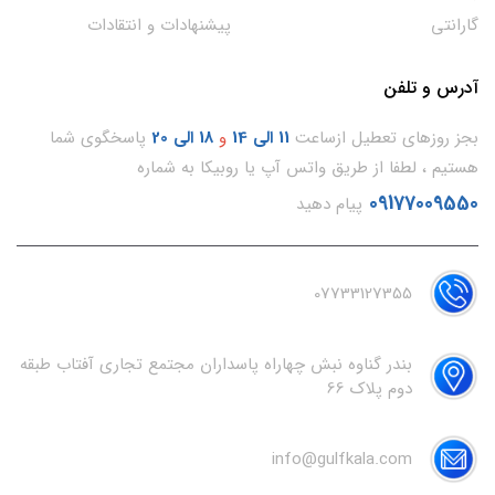
گارانتی
پیشنهادات و انتقادات
آدرس و تلفن
بجز روزهای تعطیل ازساعت
11
الی 14
و
18 الی 20
پاسخگوی شما
هستیم ، لطفا از طریق واتس آپ یا روبیکا به شماره
09177009550
پیام دهید
07733127355
بندر گناوه نبش چهاراه پاسداران مجتمع تجاری آفتاب طبقه
دوم پلاک 66
info@gulfkala.com