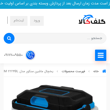
ت.مدت زمان ارسال بعد از پردازش وبسته بندی بر اساس اولیت خرید
ورود
ثبت‌نام
09177009550
خانه
فهرست محصولات
یخچال ماشین سنکور مدل SCM 2224BL