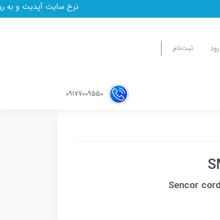
نرخ سایت آپدیت و به روز است.مدت زما
رود
ثبت‌نام
09177009550
Sencor cor