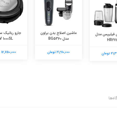
ماشین اصلاح بدن براون
جارو رباتیک س
 فیلیپس مدل
مدل BG5360
V 1000SL
HR27
21,910,000 تومان
16,750,000 تومان
 تومان
اه‌ها