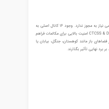
این بیسیم از فرکانس PMR446 در محدوده 448 مگاهرتز استفاده می‌کند که در بسیاری از کشورها برای استفاده عمومی نیاز به مجوز ندارد. وجود 16 کانال اصلی به
کاربر امکان می‌دهد متناسب با شرایط محیطی و نیاز، کانال مناسب را انتخاب کند. همچنین، 155 کانال خصوصی CTCSS & DCS امنیت بالایی برای مکالمات فراهم
 دستگاه تا 8 کیلومتر است که برای استفاده در فضاهای باز مانند کوهستان، جنگل، بیابان یا
ر برد نهایی تأثیر بگذارند.