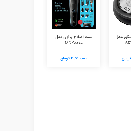
نکور مدل
ست اصلاح براون مدل
ماشین اصلاح موی 
SR
MGK5280
براون مدل 50M1000S
14,740,000 تومان
19,220,000 تومان