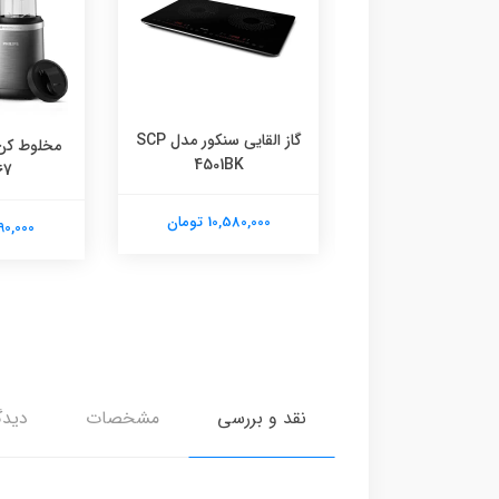
سوساز نیمه صنعتی
گاز القایی سنکور مدل SCP
مخلوط کن
جیمیلای 3129
4501BK
67
90,350,0 تومان
10,580,000 تومان
21,390,000
نقد و بررسی
مشخصات
دیدگ