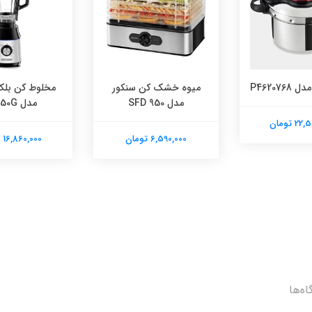
ک کن سنکور
مخلوط کن بلک اند دکر
مدل BX650G
 تومان
16,860,000 تومان
اسپرسوساز بلک
مدل ECM150
42,220,000 تومان
اه‌ها