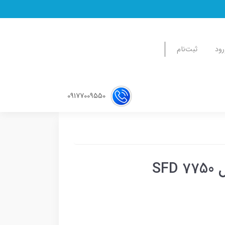
رود
ثبت‌نام
09177009550
SF