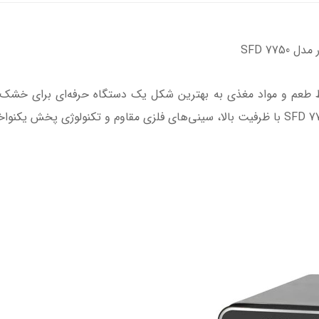
SFD 77
کن سنکور مدل SFD 7750 با حفظ طعم و مواد مغذی به بهترین شکل یک دستگاه حرفه‌ا