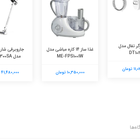
گر تفال مدل
غذا ساز 14 کاره مباشی مدل
جاروبرقی شارژ
DT102
ME-FPS1001W
مدل VS162300SA
 تومان
10,350,000 تومان
41,480,000 تومان
اه‌ها