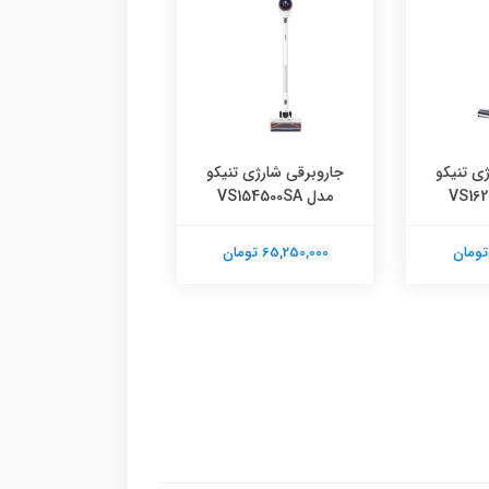
ی تنیکو
جاروبرقی شارژی تنیکو
مدل VS154500SA
5340WH
65,250,000 تومان
7,160,000 تومان