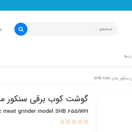
و
ندها
ر مدل SHB 6551
گوشت کوب برقی سنکور مدل  6551
ic meat grinder model SHB 6551WH