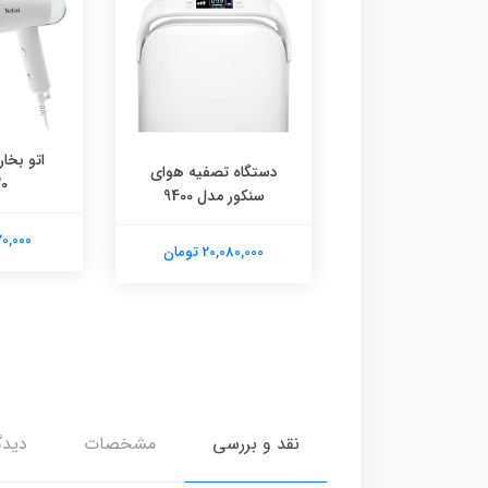
اتو بخار
سوساز نیمه صنعتی
دستگاه تصفیه هوای
0
جیمیلای 3129
سنکور مدل 9400
11,020,000
90,350,0 تومان
20,080,000 تومان
نقد و بررسی
مشخصات
دیدگ