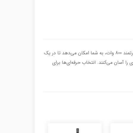
با گوشت‌کوب برقی سنکور مدل SHB 6551، آشپزی را سریع‌تر و لذت‌بخش‌تر تجربه کنید! طراحی ارگونومیک و موتور قدرتمند 800 وات، به شما امکان می‌دهد تا در یک
 آسان می‌کنند. انتخاب حرفه‌ای‌ها برای