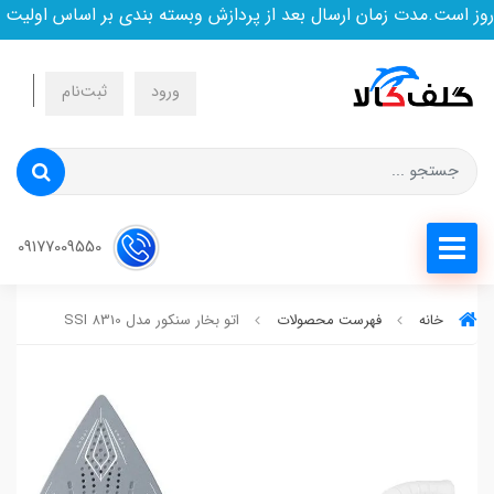
ست.مدت زمان ارسال بعد از پردازش وبسته بندی بر اساس اولیت خری
ورود
ثبت‌نام
09177009550
خانه
فهرست محصولات
اتو بخار سنکور مدل SSI 8310