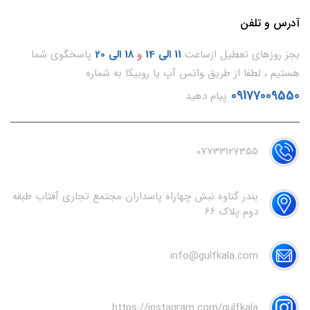
آدرس و تلفن
بجز روزهای تعطیل ازساعت
11
الی 14
و
18 الی 20
پاسخگوی شما
هستیم ، لطفا از طریق واتس آپ یا روبیکا به شماره
09177009550
پیام دهید
07733127355
بندر گناوه نبش چهاراه پاسداران مجتمع تجاری آفتاب طبقه
دوم پلاک 66
info@gulfkala.com
https://instagram.com/gulfkala