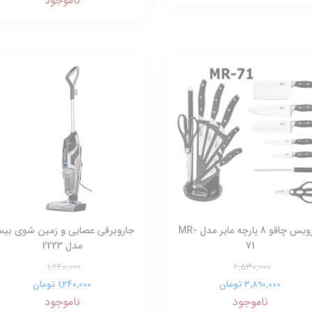
ناموجود
سرویس چاقو 8 پارچه مایر مدل MR-
جاروبرقی عصایی و زمین شوی بی
71
مدل 2223
1,240,000
6,530,000
3,890,000 تومان
1,240,000 تومان
ناموجود
ناموجود