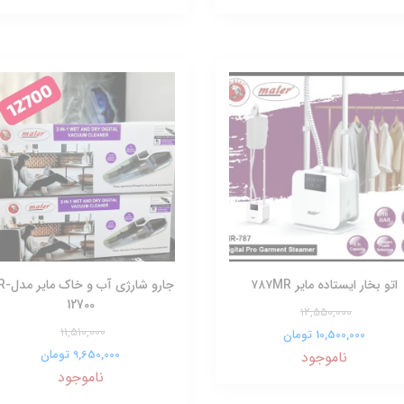
اتو بخار ایستاده مایر ۷۸۷MR
جارو شارژی آب 
12700
12,550,000
11,510,000
10,500,000 تومان
9,650,000 تومان
ناموجود
ناموجود