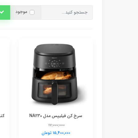
موجود
سرخ کن فیلیپس مدل NA230
کتر
17,000,000
15,400,000 تومان