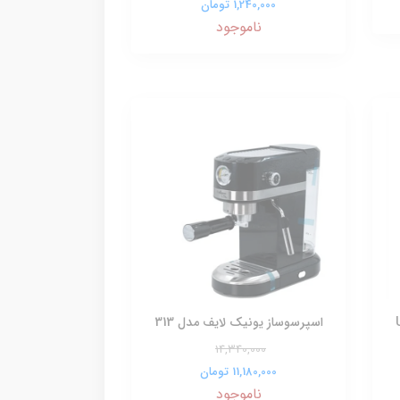
1,240,000 تومان
ناموجود
مدل UL-
اسپرسوساز یونیک لایف مدل 313
14,340,000
11,180,000 تومان
ناموجود