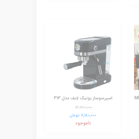
و خاک مایر مدلMR-
اسپرسوساز یونیک لایف مدل 313
14,920,000
11,180,000 تومان
ناموجود