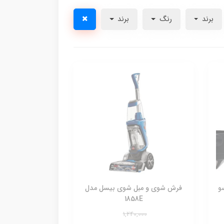
برند
رنگ
برند
 ‏
فرش شوی و مبل شوی بیسل مدل
1858E
1,240,000