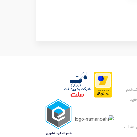
تیم ،
هید
آفتاب