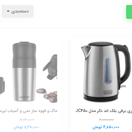
دسته‌بندی
ی برقی بلک اند دکر مدل JC450
ماگ و قهوه ساز دمی و آسیاب لپرسو
11,020,000
6,000,000
4,850,000 تومان
8,290,000 تومان