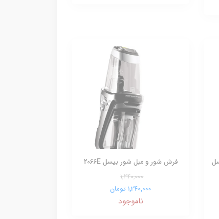
سل
فرش شور و مبل شور بیسل 2066E
1,240,000
1,240,000 تومان
ناموجود