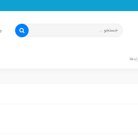
و
ندها