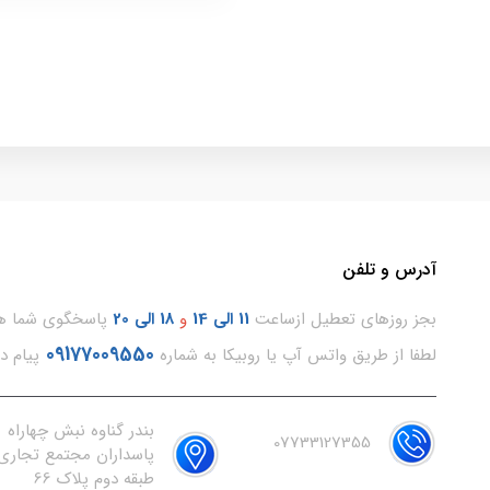
آدرس و تلفن
بجز روزهای تعطیل ازساعت
11
الی 14
و
18 الی 20
پاسخگوی شما هس
09177009550
لطفا از طریق واتس آپ یا روبیکا به شماره
پیام د
بندر گناوه نبش چهاراه
07733127355
پاسداران مجتمع تجاری 
طبقه دوم پلاک 66