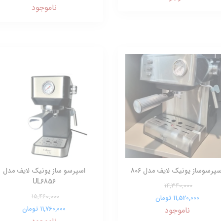
ناموجود
سپرسوساز یونیک لایف مدل 806
اسپرسو ساز یونیک لایف مدل
UL6856
14,340,000
15,460,000
11,520,000 تومان
11,760,000 تومان
ناموجود