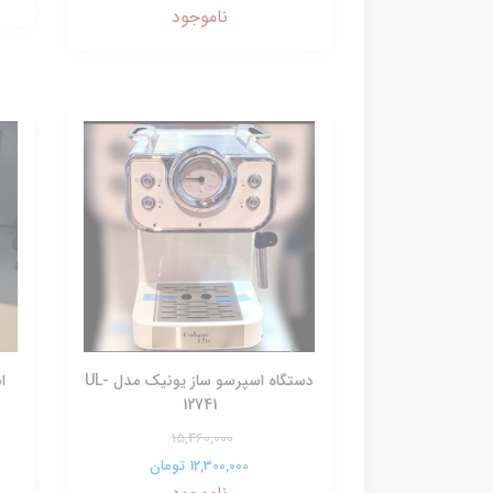
ناموجود
دستگاه اسپرسو ساز یونیک مدل UL-
ا
12741
15,460,000
12,300,000 تومان