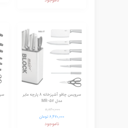
ناموجود
سرویس چاقو آشپزخانه 8 پارچه مایر
مدل MR-57
8,840,000
6,470,000 تومان
ناموجود