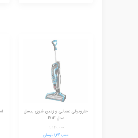
جاروبرقی عصایی و زمین شوی بیسل
اس
مدل 1713
1,240,000
1,240,000 تومان