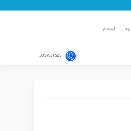
رود
ثبت‌نام
09177009550