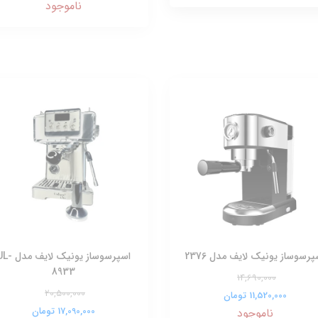
ناموجود
پرسوساز یونیک لایف مدل 2376
اسپرسوساز یونیک لایف 
8933
14,690,000
20,500,000
11,520,000 تومان
17,090,000 تومان
ناموجود