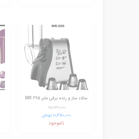
سالاد ساز و رنده برقی مایر MR 295
15,840,000
10,350,000 تومان
ناموجود