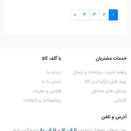
»
4
3
2
1
خدمات مشتریان
با گلف کالا
راهنما خرید ، پرداخت و ارسال
درباره ما
رویه های بازگرداندن کالا
تماس با ما
پرسش های متداول
قوانین و مقررات
گارانتی
پیشنهادات و انتقادات
آدرس و تلفن
بجز روزهای تعطیل ازساعت
11
الی 14
و
18 الی 20
پاسخگوی شما