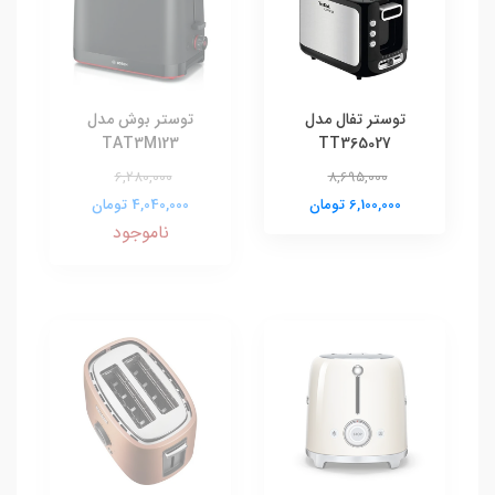
توستر تفال مدل
توستر بوش مدل
TAT3M123
TT365027
6,280,000
8,695,000
6,100,000 تومان
4,040,000 تومان
ناموجود