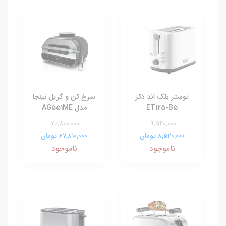
توستر بلک اند دکر
سرخ کن و گریل نینجا
ET125-B5
مدل AG551ME
70,800,000
9,540,000
8,520,000 تومان
67,810,000 تومان
ناموجود
ناموجود