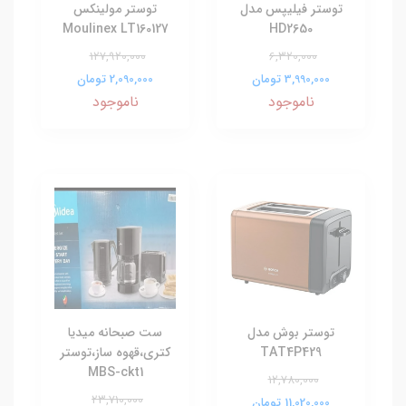
توستر فیلیپس مدل
توستر مولینکس
Moulinex LT160127
HD2650
127,920,000
6,320,000
3,990,000 تومان
2,090,000 تومان
ناموجود
ناموجود
توستر بوش مدل
ست صبحانه میدیا
TAT4P429
کتری،قهوه ساز،توستر
MBS-ckt1
12,780,000
23,710,000
11,020,000 تومان