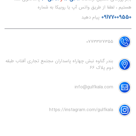
هستیم ، لطفا از طریق واتس آپ یا روبیکا به شماره
09177009550
پیام دهید
07733127355
بندر گناوه نبش چهاراه پاسداران مجتمع تجاری آفتاب طبقه
دوم پلاک 66
info@gulfkala.com
https://instagram.com/gulfkala