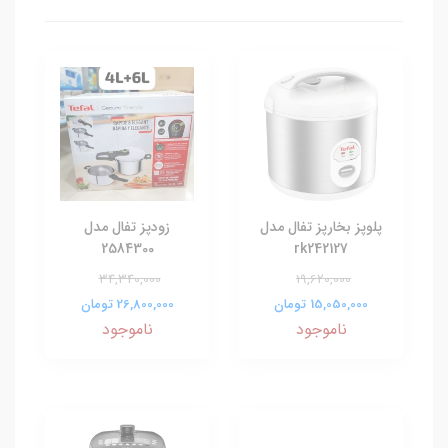
پلوپز بخارپز تفال مدل
زودپز تفال مدل
2584300
rk242127
34,340,000
19,620,000
15,050,000 تومان
26,800,000 تومان
ناموجود
ناموجود