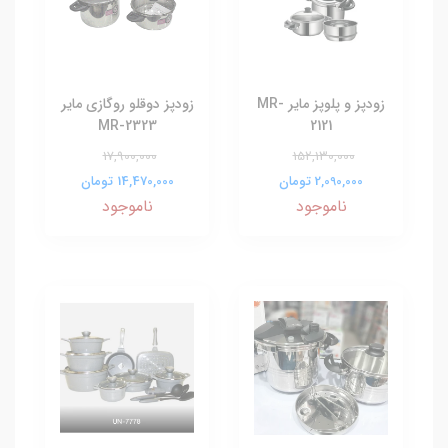
زودپز و پلوپز مایر MR-
زودپز دوقلو روگازی مایر
MR-2323
2121
17,900,000
152,130,000
2,090,000 تومان
14,470,000 تومان
ناموجود
ناموجود