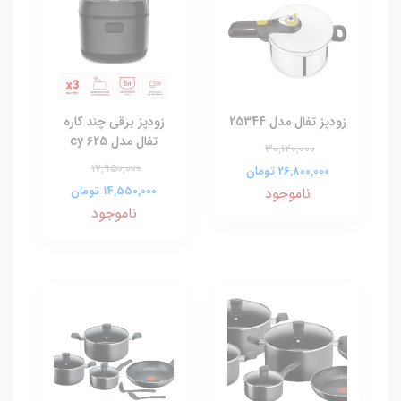
زودپز تفال مدل 25344
زودپز برقی چند کاره
تفال مدل cy 625
30,120,000
17,950,000
26,800,000 تومان
14,550,000 تومان
ناموجود
ناموجود