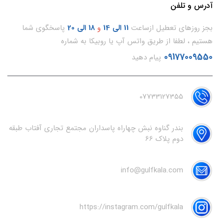
آدرس و تلفن
بجز روزهای تعطیل ازساعت
11
الی 14
و
18 الی 20
پاسخگوی شما
هستیم ، لطفا از طریق واتس آپ یا روبیکا به شماره
09177009550
پیام دهید
07733127355
بندر گناوه نبش چهاراه پاسداران مجتمع تجاری آفتاب طبقه
دوم پلاک 66
info@gulfkala.com
https://instagram.com/gulfkala