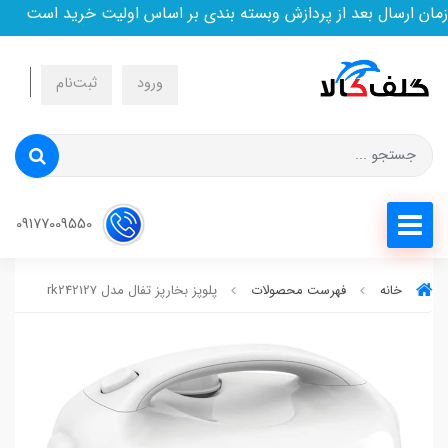
ارسال بعد از پردازش وبسته بندی بر اساس اولیت خرید است
ورود
ثبت‌نام
09177009550
خانه
فهرست محصولات
پلوپز بخارپز تفال مدل rk242127