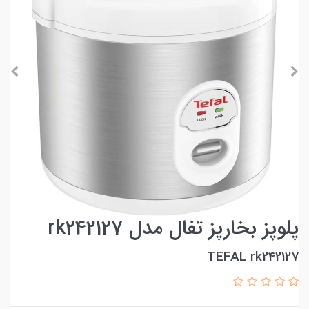
پلوپز بخارپز تفال مدل rk242127
TEFAL rk242127