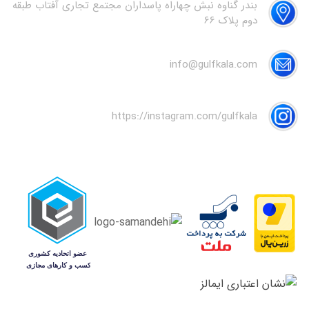
بندر گناوه نبش چهاراه پاسداران مجتمع تجاری آفتاب طبقه
دوم پلاک 66
info@gulfkala.com
https://instagram.com/gulfkala