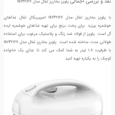
نقد و بررسی اجمالی
پلوپز بخارپز تفال مدل rk242127
با پلوپز بخارپز تفال مدل rk242127 اسپیریکال تفال غذاهای
خوشمزه بپزید. برای پخت برنج برای تهیه غذاهای خوشمزه ایده
آل است. پلوپز از فولاد ضد زنگ و پلاستیک مرغوب برای استفاده
طولانی مدت ساخته شده است. پلوپز بخارپز تفال مدل rk242127
با ظرفیت 1.8 لیتر به شما کمک می کند تا غذای یک خانواده
کوچک را به یکباره تهیه کنید.