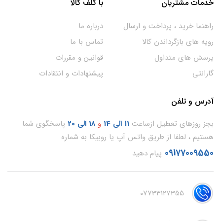
خدمات مشتریان
با گلف کالا
راهنما خرید ، پرداخت و ارسال
درباره ما
رویه های بازگرداندن کالا
تماس با ما
پرسش های متداول
قوانین و مقررات
گارانتی
پیشنهادات و انتقادات
آدرس و تلفن
بجز روزهای تعطیل ازساعت
11
الی 14
و
18 الی 20
پاسخگوی شما
هستیم ، لطفا از طریق واتس آپ یا روبیکا به شماره
09177009550
پیام دهید
07733127355