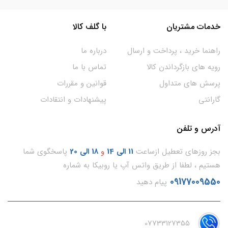
خدمات مشتریان
با گلف کالا
راهنما خرید ، پرداخت و ارسال
درباره ما
رویه های بازگرداندن کالا
تماس با ما
پرسش های متداول
قوانین و مقررات
گارانتی
پیشنهادات و انتقادات
آدرس و تلفن
بجز روزهای تعطیل ازساعت
11
الی 14
و
18 الی 20
پاسخگوی شما
هستیم ، لطفا از طریق واتس آپ یا روبیکا به شماره
09177009550
پیام دهید
07733127355