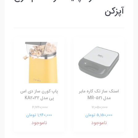
آپزکن
اسنک ساز تک کاره مایر
پاپ کورن ساز دی اس
مدل MR-521
پی مدل KA2032
2,720,000
7,050,000
5,150,000 تومان
1,940,000 تومان
ناموجود
ناموجود