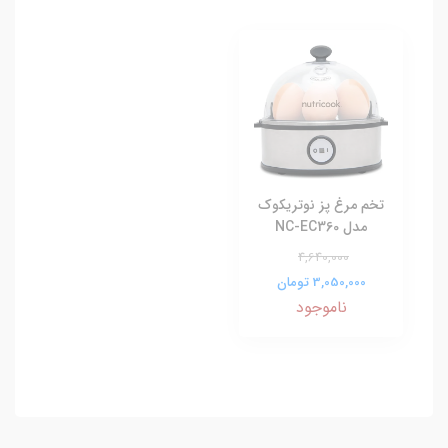
تخم مرغ پز نوتریکوک
مدل NC-EC360
4,640,000
3,050,000 تومان
ناموجود