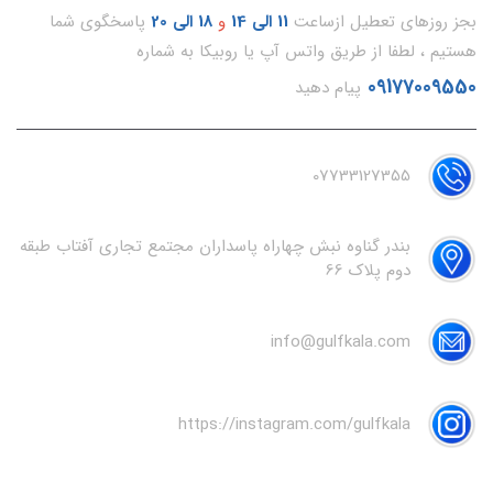
بجز روزهای تعطیل ازساعت
11
الی 14
و
18 الی 20
پاسخگوی شما
هستیم ، لطفا از طریق واتس آپ یا روبیکا به شماره
09177009550
پیام دهید
07733127355
بندر گناوه نبش چهاراه پاسداران مجتمع تجاری آفتاب طبقه
دوم پلاک 66
info@gulfkala.com
https://instagram.com/gulfkala