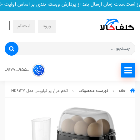
ست.مدت زمان ارسال بعد از پردازش وبسته بندی بر اساس اولیت خری
ورود
ثبت‌نام
09177009550
خانه
فهرست محصولات
تخم مرغ پز فیلیپس مدل HD9137