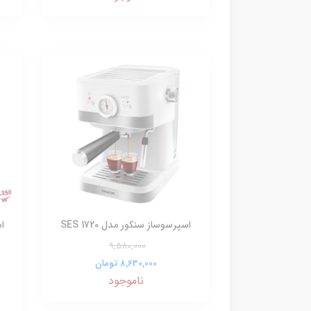
اسپرسوساز سنکور مدل SES 1720
9,580,000
8,630,000 تومان
ناموجود