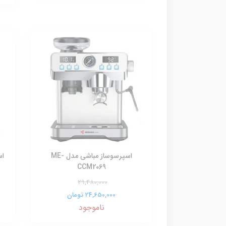
اسپرسوساز مباشی مدل ME-
CCM2069
29,480,000
24,650,000 تومان
ناموجود