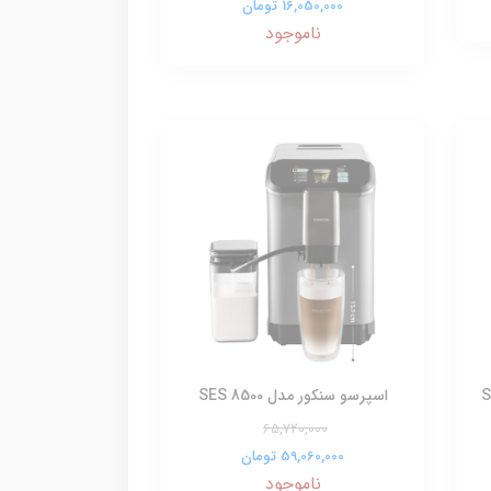
16,050,000 تومان
ناموجود
اسپرسو سنکور مدل SES 8500
65,720,000
59,060,000 تومان
ناموجود