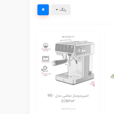
رنگ
اسپرسوساز مباشی مدل ME-
ECM2113
17,690,000