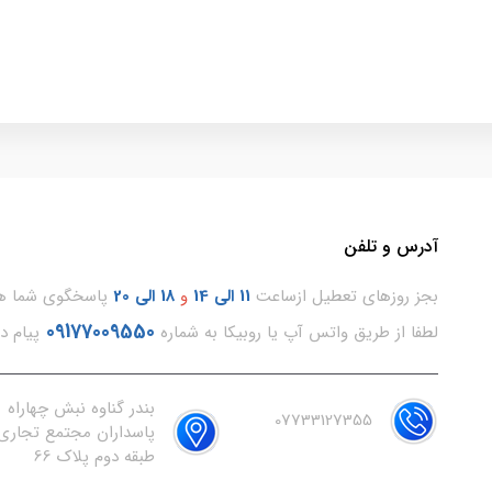
آدرس و تلفن
بجز روزهای تعطیل ازساعت
11
الی 14
و
18 الی 20
پاسخگوی شما هس
09177009550
لطفا از طریق واتس آپ یا روبیکا به شماره
پیام د
بندر گناوه نبش چهاراه
07733127355
پاسداران مجتمع تجاری 
طبقه دوم پلاک 66