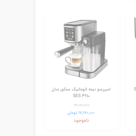
 مدل SES
اسپرسو نیمه اتوماتیک سنکور مدل
SES 4910
21,010,000
17,970,000 تومان
ناموجود