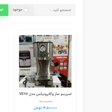
موجود
اسپرسو ساز وگاترونیکس مدل VE212
16,000,000
14,500,000 تومان