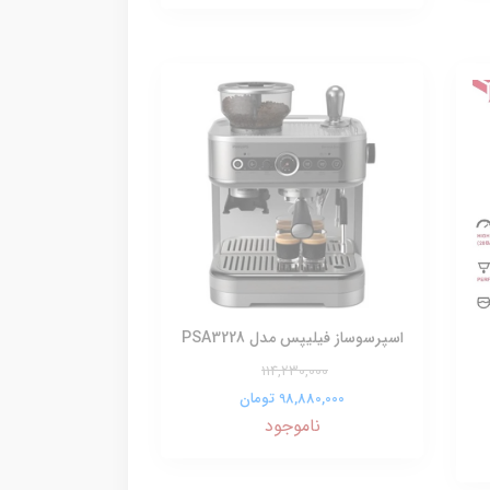
اسپرسوساز فیلیپس مدل PSA3228
114,230,000
98,880,000 تومان
ناموجود