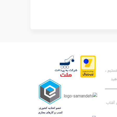
تیم ،
هید
آفتاب