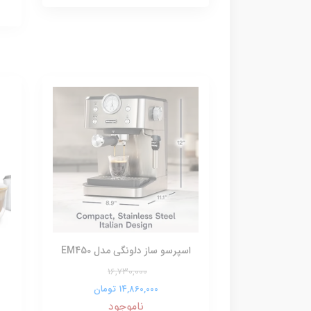
اسپرسو ساز دلونگی مدل EM450
16,730,000
14,860,000 تومان
ناموجود