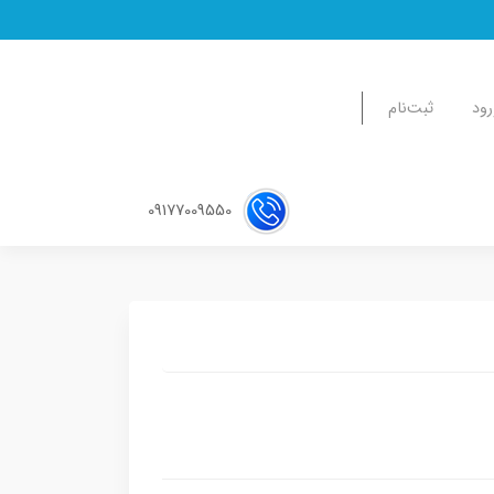
رود
ثبت‌نام
09177009550