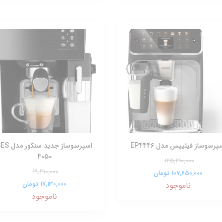
پرسوساز فیلیپس مدل EP4446
اسپرسوساز جدید سنکور
4050
125,210,000
19,210,000
107,650,000 تومان
17,130,000 تومان
ناموجود
ناموجود