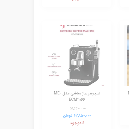
اسپرسوساز مباشی مدل ME-
ECM2066
51,660,000
43,950,000 تومان
ناموجود