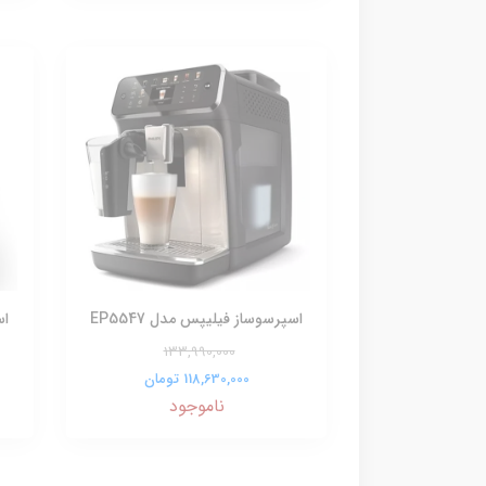
اسپرسوساز فیلیپس مدل EP5547
اس
133,990,000
118,630,000 تومان
ناموجود