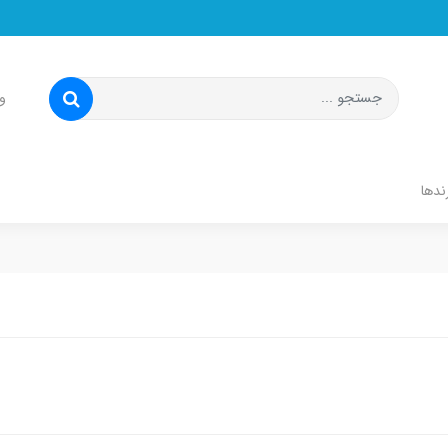
و
ندها