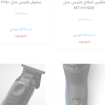
اشین اصلاح بابلیس مدل
سشوار بابلیس مدل 6250
MT727SDE
7,380,000
6,280,000
5,470,000 تومان
4,400,000 تومان
ناموجود
ناموجود