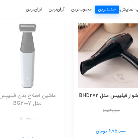
 نمایش:
جدیدترین
محبوب‌ترین
گران‌ترین
ارزان‌ترین
ار فیلیپس مدل BHD272
ماشین اصلاح بدن فیلیپس
مدل BG3007
10,560,000
5,280,000
6,750,000 تومان