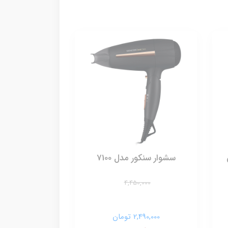
سشوار سنکور مدل 7100
4,450,000
2,490,000 تومان