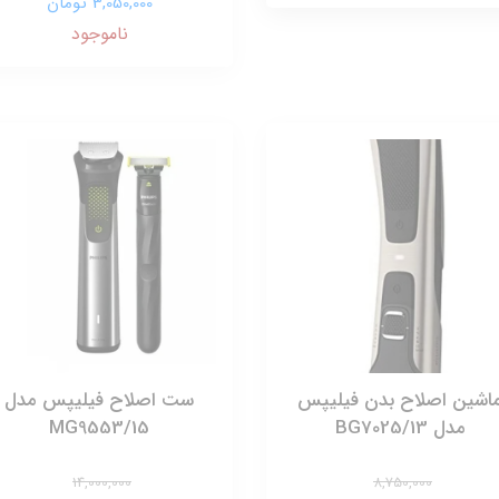
3,050,000 تومان
ناموجود
اشین اصلاح بدن فیلیپس
ست اصلاح فیلیپس مدل
مدل BG7025/13
MG9553/15
14,000,000
8,750,000