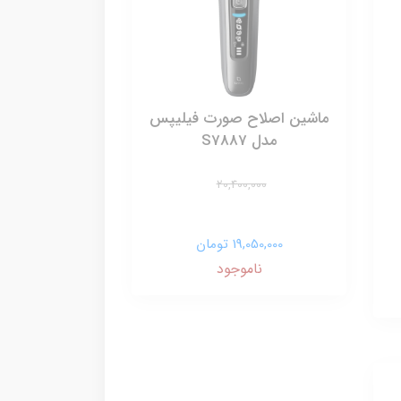
ماشین اصلاح صورت فیلیپس
مدل S7887
20,400,000
19,050,000 تومان
ناموجود