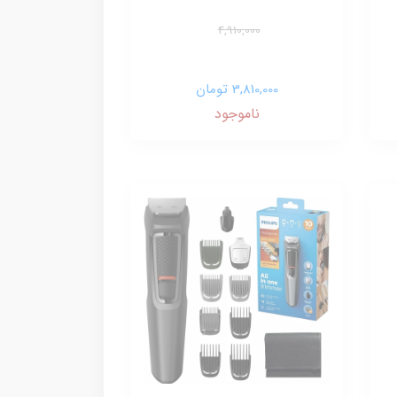
4,910,000
3,810,000 تومان
ناموجود