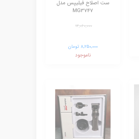
ست اصلاح فیلیپس مدل
MG3747
12,060,000
8,250,000 تومان
ناموجود