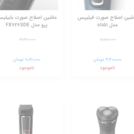
شین اصلاح صورت فیلیپس
ماشین اصلاح صورت بابیلی
مدل s1151
پرو مدل FX726SDE
12,470,000
5,580,000
3,400,000 تومان
10,120,000 تومان
ناموجود
ناموجود