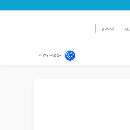
رود
ثبت‌نام
09177009550