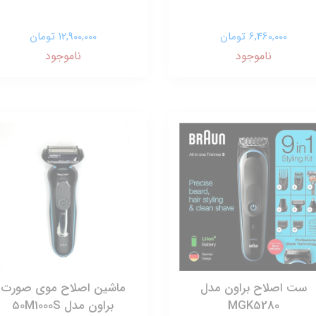
6,460,000 تومان
12,900,000 تومان
ناموجود
ناموجود
ست اصلاح براون مدل
ماشین اصلاح موی صورت
MGK5280
براون مدل 50M1000S