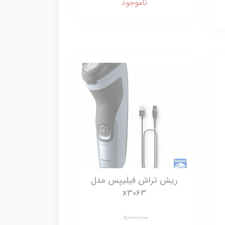
ناموجود
ریش تراش فیلیپس مدل
x3063
8,000,000