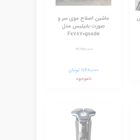
س
ماشین اصلاح موی سر و
صورت بابیلیس مدل
Fx7870gssde
14,950,000
11,480,000 تومان
ناموجود