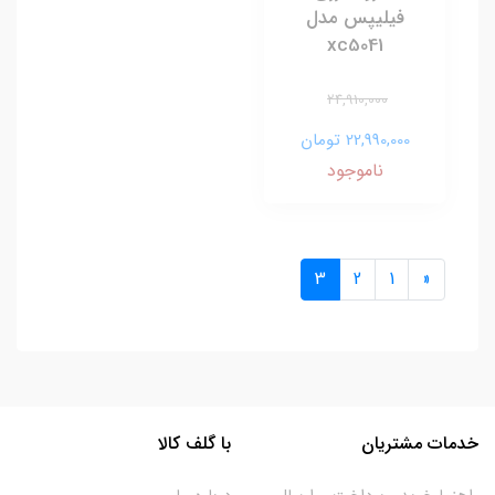
فیلیپس مدل
xc5041
24,910,000
22,990,000 تومان
ناموجود
3
2
1
«
خدمات مشتریان
با گلف کالا