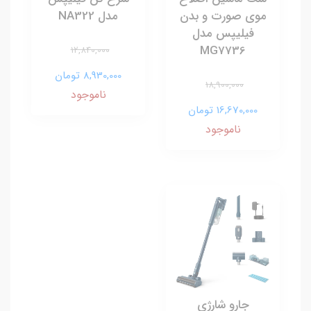
موی صورت و بدن
مدل NA322
فیلیپس مدل
MG7736
12,840,000
8,930,000 تومان
18,900,000
ناموجود
16,670,000 تومان
ناموجود
جارو شارژی