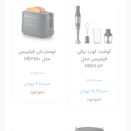
گوشت کوب برقی
توستر نان فیلیپس
فیلیپس مدل
مدل HD2510
HR2683
6,180,000
22,910,000
4,200,000 تومان
19,970,000 تومان
ناموجود
ناموجود