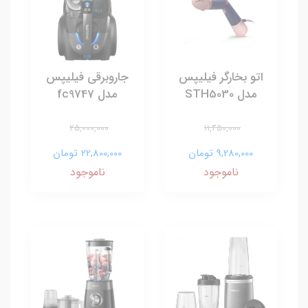
اتو بخارگر فیلیپس
جاروبرقی فیلیپس
مدل STH5030
مدل fc9747
25,000,000
11,450,000
9,280,000 تومان
22,800,000 تومان
ناموجود
ناموجود