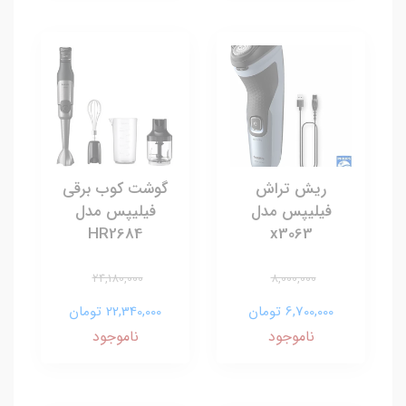
ریش تراش
گوشت کوب برقی
فیلیپس مدل
فیلیپس مدل
HR2684
x3063
24,180,000
8,000,000
6,700,000 تومان
22,340,000 تومان
ناموجود
ناموجود