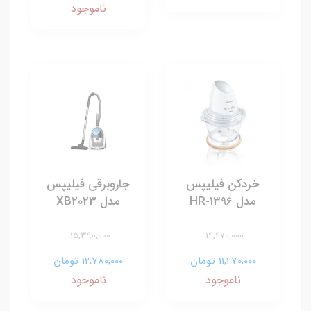
ناموجود
خردکن فیلیپس
جاروبرقی فیلیپس
مدل HR-1396
مدل XB2023
15,390,000
14,470,000
11,270,000 تومان
12,780,000 تومان
ناموجود
ناموجود