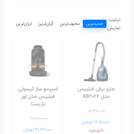
ترتیب
جدیدترین
محبوب‌ترین
گران‌ترین
ارزان‌ترین
نمایش:
جارو برقی فیلیپس
اسپرسو ساز کپسولی
مدل XB2022
فیلیپس مدل لور
باریستا
15,390,000
46,470,000
12,180,000 تومان
41,760,000 تومان
ناموجود