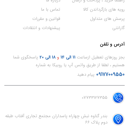
راهنما خرید ، پرداخت و ارسال
درباره ما
رویه های بازگرداندن کالا
تماس با ما
پرسش های متداول
قوانین و مقررات
گارانتی
پیشنهادات و انتقادات
آدرس و تلفن
بجز روزهای تعطیل ازساعت
11
الی 14
و
18 الی 20
پاسخگوی شما
هستیم ، لطفا از طریق واتس آپ یا روبیکا به شماره
09177009550
پیام دهید
07733127355
بندر گناوه نبش چهاراه پاسداران مجتمع تجاری آفتاب طبقه
دوم پلاک 66