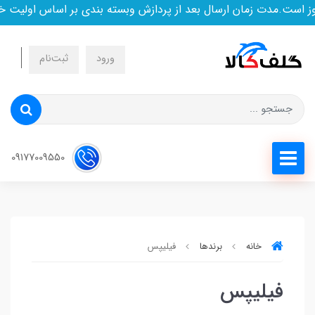
است.مدت زمان ارسال بعد از پردازش وبسته بندی بر اساس اولیت خری
ورود
ثبت‌نام
09177009550
خانه
برندها
فیلیپس
فیلیپس