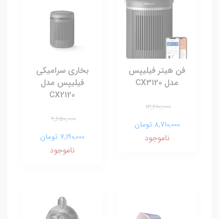
فن هیتر فیلیپس
بخاری سرامیکی
مدل CX3120
فیلیپس مدل
CX2120
12,610,000
9,650,000
8,710,000 تومان
7,190,000 تومان
ناموجود
ناموجود