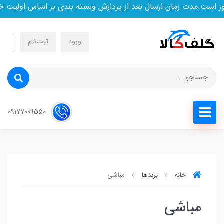
ست.مدت زمان ارسال بعد از پردازش وبسته بندی بر اساس اولیت خری
ورود
ثبت‌نام
09177009550
خانه
برندها
مباشی
مباشی