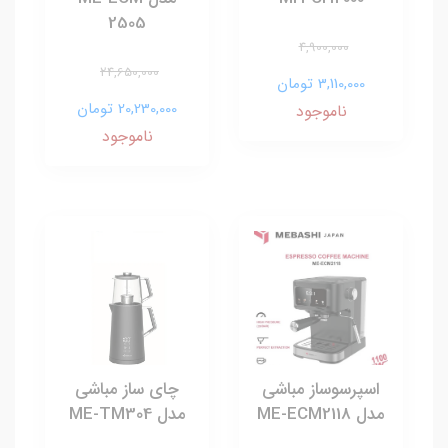
2505
4,900,000
24,650,000
3,110,000 تومان
20,230,000 تومان
ناموجود
ناموجود
اسپرسوساز مباشی
چای ساز مباشی
مدل ME-ECM2118
مدل ME-TM304