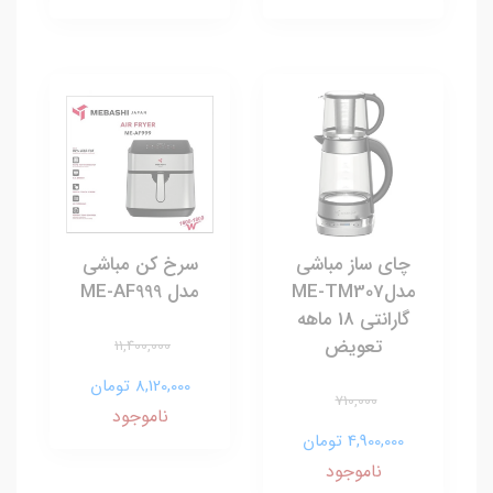
چای ساز مباشی
سرخ کن مباشی
مدلME-TM307
مدل ME-AF999
گارانتی 18 ماهه
تعویض
11,400,000
8,120,000 تومان
710,000
ناموجود
4,900,000 تومان
ناموجود