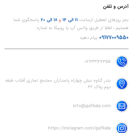
آدرس و تلفن
بجز روزهای تعطیل ازساعت
11
الی 14
و
18 الی 20
پاسخگوی شما
هستیم ، لطفا از طریق واتس آپ یا روبیکا به شماره
09177009550
پیام دهید
07733127355
بندر گناوه نبش چهاراه پاسداران مجتمع تجاری آفتاب طبقه
دوم پلاک 66
info@gulfkala.com
https://instagram.com/gulfkala