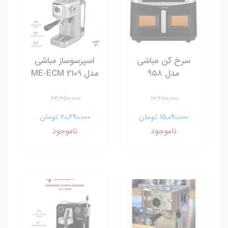
سرخ کن مباشی
اسپرسوساز مباشی
مدل ۹۵۸
مدل ME-ECM 2109
24,650,000
17,480,000
15,090,000 تومان
20,690,000 تومان
ناموجود
ناموجود