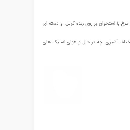
ی برای قرار دادن بخش هایی از مرغ با استخوان بر روی رنده گریل، و دسته ای
ب پز، پخت، پیتزا و دستی – 8 حالت برای رفع نیازهای مختلف آشپزی. چه در حال و هوای استیک های