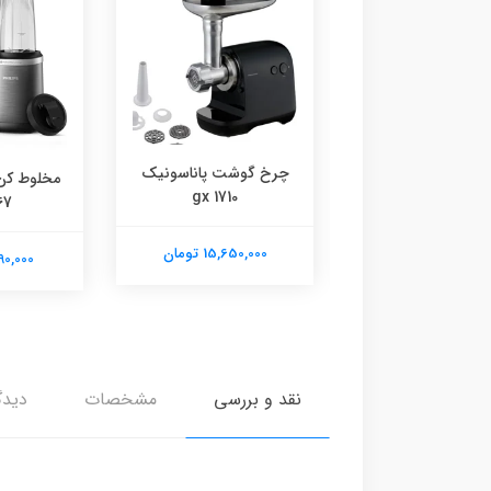
 کوب برقی نینجا
چرخ گوشت پاناسونیک
مخلوط کن
مدل CI100ME
gx 1710
67
16,590,0 تومان
15,650,000 تومان
21,390,000
نقد و بررسی
مشخصات
دیدگ