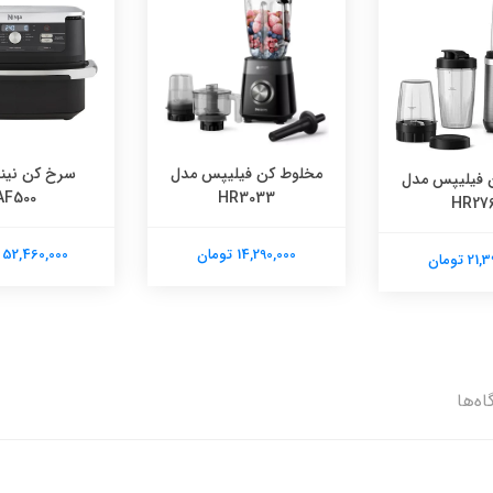
مخلوط کن فیلیپس مدل
سرخ کن نینج
 فیلیپس مدل
AF500
HR3033
HR27
14,290,000 تومان
52,460,000 تومان
 تومان
اه‌ها