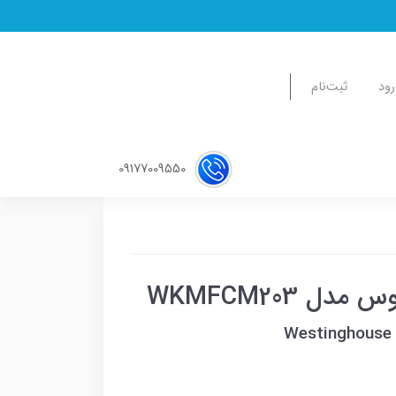
رود
ثبت‌نام
09177009550
 WKMFCM203
Westinghouse 