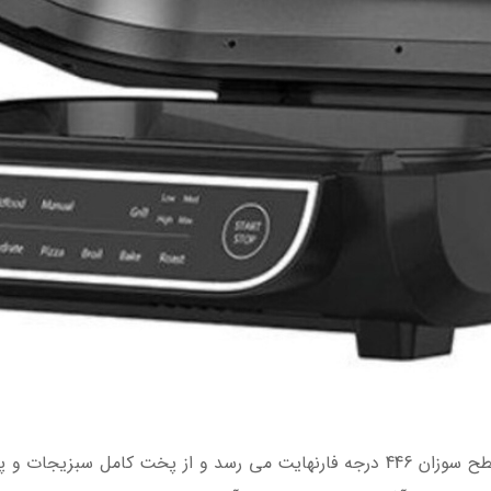
دمای سطح بالا: گریل سرخ کن هوا به دمای سطح سوزان 446 درجه فارنهایت می رسد و 