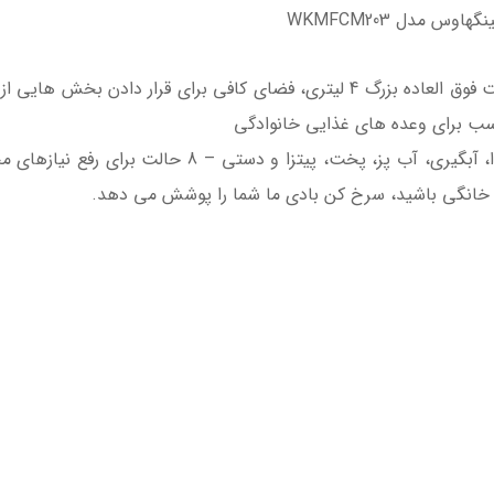
س مدل WKMFCM203
ظرفیت XL: گریل سرخ کن بادی ما دارای ظرفیت فوق العاده بزرگ 4 لیتری، فضای کاف
اسب برای وعده های غذایی خانوادگی
8 حالت پخت: گریل، کباب، سرخ کردنی در هوا، آبگیری، آ
 خانگی باشید، سرخ کن بادی ما شما را پوشش می دهد.