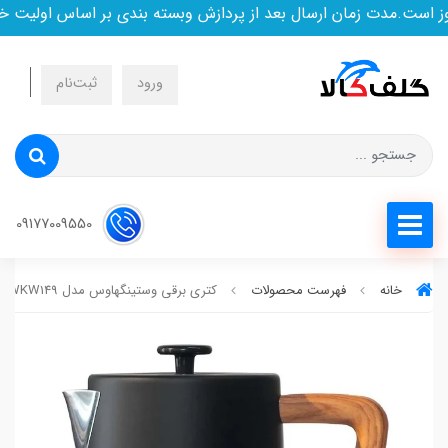
ست.مدت زمان ارسال بعد از پردازش وبسته بندی بر اساس اولیت خری
ورود
ثبت‌نام
09177009550
خانه
فهرست محصولات
کتری برقی وستینگهاوس مدل WKWKW149