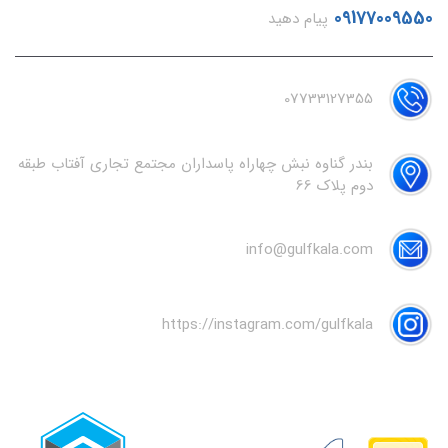
09177009550
پیام دهید
07733127355
بندر گناوه نبش چهاراه پاسداران مجتمع تجاری آفتاب طبقه
دوم پلاک 66
info@gulfkala.com
https://instagram.com/gulfkala