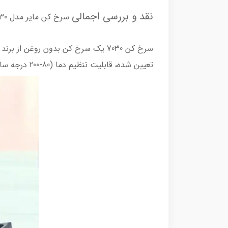
نقد و بررسی اجمالی
سرخ کن مایر مدل MR-7030
تعیین شده، قابلیت تنظیم دما (80-200 درجه سانتی گراد) و تایمر است. همچنین دارای قابلیت خاموشی خودکار و سیستم قطع کن است.