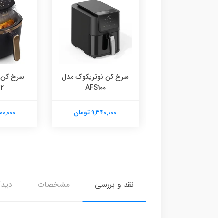
ن دوقلو مایر مدل
سرخ کن نوتریکوک مدل
سرخ کن 
2
AFS100
MR-915
12,860,0 تومان
9,340,000 تومان
21,500,000
نقد و بررسی
مشخصات
دیدگ