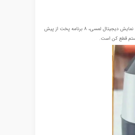
سرخ کن 7030 یک سرخ کن بدون روغن از برند مایر با ظرفیت 8 لیتر و توان 1500 وات است. این دستگاه دارای صفحه نمایش دیجیتال لمسی، 8 برنامه پخت از پیش