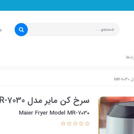
و
ندها
MR-
سرخ کن مایر مدل MR-7030
Maier Fryer Model MR-7030