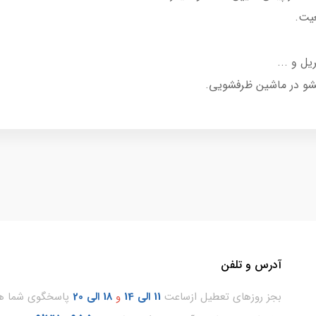
عیت.
ل و ...
شو در ماشین ظرفشویی.
آدرس و تلفن
بجز روزهای تعطیل ازساعت
11
الی 14
و
18 الی 20
پاسخگوی شما هس