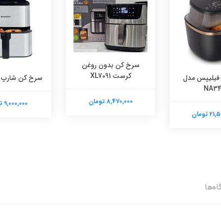
سرخ کن بدون روغن
کرست XL7091
فیلیپس مدل
سرخ کن شارپ مدل
NA34
8,470,000 تومان
9,000,000 تومان
 تومان
اه‌ها