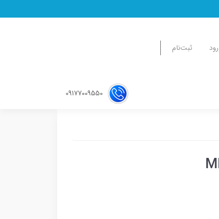
رود
ثبت‌نام
09177009550